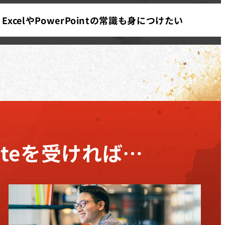
xcelやPowerPointの常識も身につけたい
iteを
受ければ…