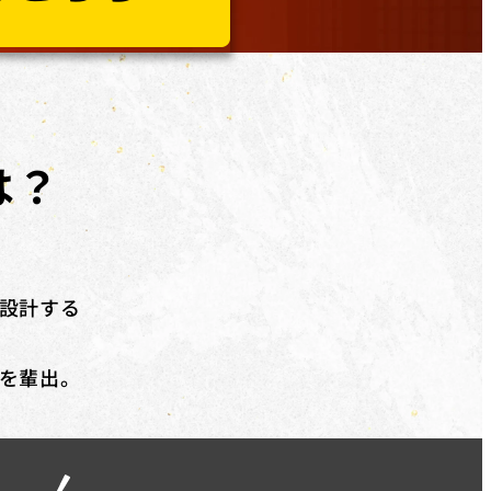
など、​幅広く​ご利用いただけます。詳しくは無料個別相談にてご相談
道場」「YouTubeディレクター道場」「LPO道場」「SNSデザイン
は？
で追加の受講料(税抜)20%相当額を給付
いたします。
設計する
を輩出。