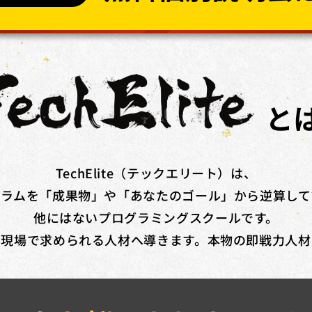
方で​あれば、​正社員、​契約・派遣社員、​パートや​アルバイトの​方
​「広告運用道場」​「TechElite」​「LINE道場」「動画デザイン
と
額を​給付いたします。​さらに、​
弊社紹介経由の転職後、1年間継続就業
TechElite（テックエリート）は、
ュラムを「成果物」や「あなたのゴール」から逆算して
他にはないプログラミングスクールです。
を現場で求められる人材へ導きます。本物の即戦力人材