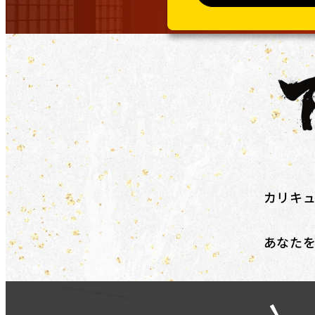
在職者であり、​雇用主の​変更を​伴う​転職を​目指している
ください。
対象コース
キャッシュバックを​受けられる​コースは​「動画編集道場Pro」
道場」​です。
補助金の詳細
対象コースを​受講修了した​際に、​受講料(税抜)の​50%相当
※リスキリング補助金の予算に達し次第終了となります。
カリキ
あなた