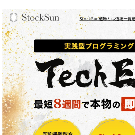
StockSun道場とは
道場一覧