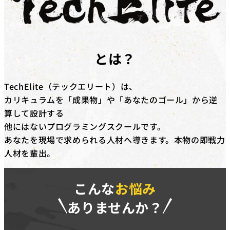
対象コース
キャッシュバックを​受けられる​コースは​「動画編集道場
実践型プログラミングスクール
Pro」​「広告運用道場」​「TechElite」​「LINE道場」
「動画デザイン道場」「YouTubeディレクター道場」
TechElite
とは？
「LPO道場」「SNSデザイン道場」​です。
補助金の詳細
TechElite（テックエリート）は、
対象コースを​受講修了した​際に、​受講料(税抜)の​50%相
カリキュラムを「成果物」や「あなたのゴール」から逆
当額を​給付いたします。​さらに、​
弊社紹介経由の転職
算して設計する
後、1年間継続就業で追加の受講料(税抜)20%相当額を
他にはないプログラミングスクールです。
給付
いたします。
あなたを現場で求められる人材へ導きます。本物の即戦力
※リスキリング補助金の予算に達し次第終了となりま
人材を輩出。
す。
こんな
お悩み
ありませんか？