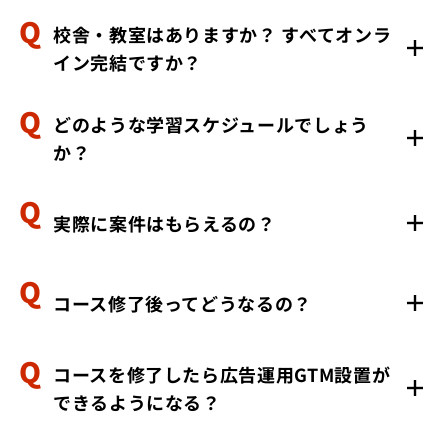
校舎・教室はありますか？ すべてオンラ
開発を学んでいただく講座のためデザインに関する授業
イン完結ですか？
はございませんが、LP・HPを制作するデザインはお渡
ししております。
どのような学習スケジュールでしょう
はい、すべてオンラインで完結します。このため、地方
か？
から受講される方も多くいらっしゃいます。
実際に案件はもらえるの？
自由な時間帯でご受講いただけます。面談でのサポート
も行っておりますので、つまずいた場合はお気軽にご連
絡ください。
コース修了後ってどうなるの？
約8割の受講生に案件をお渡ししております。ただ、納
期までに稼働できない等の場合には案件をお渡しできな
い可能性がございます。
コースを修了したら広告運用GTM設置が
修了後にも継続的に連絡を取ったり、卒業生同士が交流
できるようになる？
する場を設けたりしております。