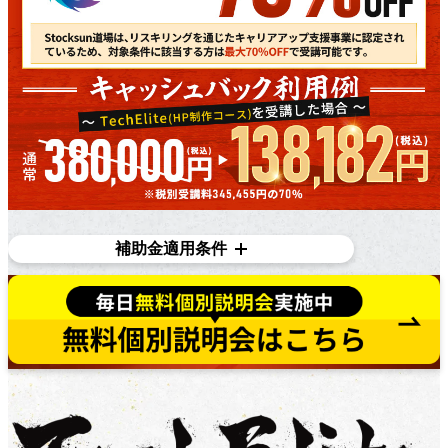
補助金適用条件
対象条件
在職者であり、​雇用主の​変更を​伴う​転職を​目指している
方で​あれば、​正社員、​契約・派遣社員、​パートや​アルバ
イトの​方など、​幅広く​ご利用いただけます。詳しくは無
料個別相談にてご相談ください。