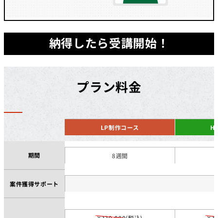
納得したら受講開始！
プラン料金
LP制作コース
H
期間
8週間
案件獲得サポート
¥330,000(税込)
¥3