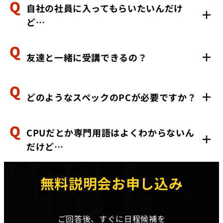
自社の社員に入ってもらいたいんだけ
はい、実践型のカリキュラム内でHTMLタグの知識が身
ど…
につくため、問題なくGTMを設置できるようになりま
す。
友達と一緒に受講できるの？
もちろん、ご受講いただけます。実際に、社員研修の一
環として活用される企業様もいらっしゃいます。
どのようなスペックのPCが必要ですか？
はい、可能です！お友達と一緒にご受講いただく場合、
割引キャンペーンもございますので、是非ご相談くださ
い。
CPUだとか専門用語はよくわからないん
スペックの縛りは特にございません。最低限として、
だけど…
ZoomができるPCであれば問題なくご受講いただけま
す。
無料説明会お申し込み
ご安心ください。開発初心者の方も多く受講しているた
め、専門用語も自然と身に付くカリキュラムに設計して
おります。
ご回答後、すぐに日程候補を