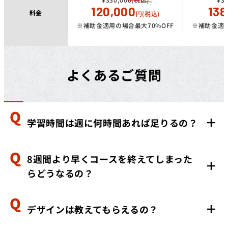
120,000
138
料金
円(税込)
※補助金適用の場合最大70%OFF
※補助金適用
よくあるご質問
学習時間は週に何時間あれば足りるの？
8週間より早くコースを終えてしまった
学習時間は、LP制作コース：週15時間、HP制作コー
らどうなるの？
ス：20時間が目安です。（習熟度によって前後します）
デザインは教えてもらえるの？
個人に合わせて特別講習をご用意いたしますので、ご安
心ください。