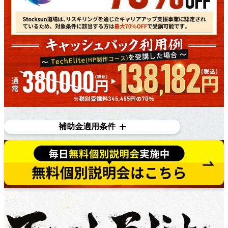
補助金適用条件
対象条件
在職者であり、​雇用主の​変更を​伴う​転職を​目指している
方で​あれば、​正社員、​契約・派遣社員、​パートや​アルバ
イトの​方など、​幅広く​ご利用いただけます。詳しくは無
料個別相談にてご相談ください。