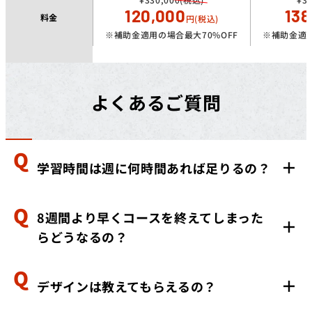
120,000
138
料金
円(税込)
※補助金適用の場合最大70%OFF
※補助金適用
よくあるご質問
学習時間は週に何時間あれば足りるの？
8週間より早くコースを終えてしまった
学習時間は、LP制作コース：週15時間、HP制作コー
らどうなるの？
ス：20時間が目安です。（習熟度によって前後します）
デザインは教えてもらえるの？
個人に合わせて特別講習をご用意いたしますので、ご安
心ください。