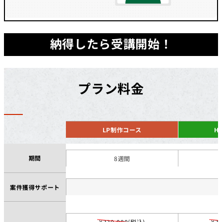
納得したら受講開始！
プラン料金
LP制作コース
H
期間
8週間
案件獲得サポート
¥330,000(税込)
¥3