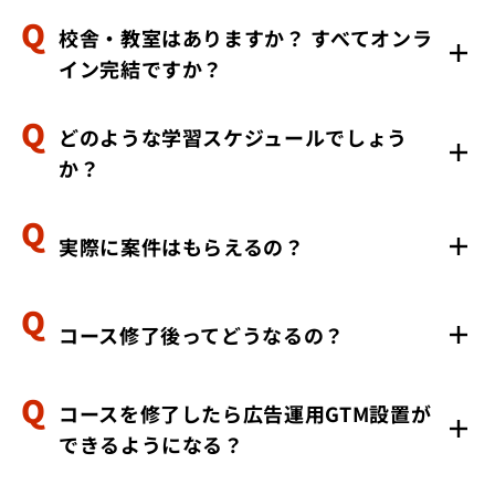
校舎・教室はありますか？ すべてオンラ
開発を学んでいただく講座のためデザインに関する授業
イン完結ですか？
はございませんが、LP・HPを制作するデザインはお渡
ししております。
どのような学習スケジュールでしょう
はい、すべてオンラインで完結します。このため、地方
か？
から受講される方も多くいらっしゃいます。
実際に案件はもらえるの？
自由な時間帯でご受講いただけます。面談でのサポート
も行っておりますので、つまずいた場合はお気軽にご連
絡ください。
コース修了後ってどうなるの？
約8割の受講生に案件をお渡ししております。ただ、納
期までに稼働できない等の場合には案件をお渡しできな
い可能性がございます。
コースを修了したら広告運用GTM設置が
修了後にも継続的に連絡を取ったり、卒業生同士が交流
できるようになる？
する場を設けたりしております。