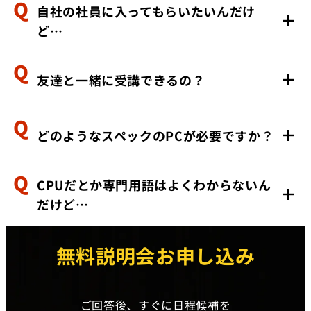
自社の社員に入ってもらいたいんだけ
はい、実践型のカリキュラム内でHTMLタグの知識が身
ど…
につくため、問題なくGTMを設置できるようになりま
す。
友達と一緒に受講できるの？
もちろん、ご受講いただけます。実際に、社員研修の一
環として活用される企業様もいらっしゃいます。
どのようなスペックのPCが必要ですか？
はい、可能です！お友達と一緒にご受講いただく場合、
割引キャンペーンもございますので、是非ご相談くださ
い。
CPUだとか専門用語はよくわからないん
スペックの縛りは特にございません。最低限として、
だけど…
ZoomができるPCであれば問題なくご受講いただけま
す。
無料説明会お申し込み
ご安心ください。開発初心者の方も多く受講しているた
め、専門用語も自然と身に付くカリキュラムに設計して
おります。
ご回答後、すぐに日程候補を