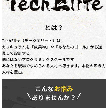
対象コース
キャッシュバックを​受けられる​コースは​「動画編集道場
実践型プログラミングスクール
Pro」​「広告運用道場」​「TechElite」​「LINE道場」
「動画デザイン道場」「YouTubeディレクター道場」
TechElite
とは？
「LPO道場」「SNSデザイン道場」​です。
補助金の詳細
TechElite（テックエリート）は、
対象コースを​受講修了した​際に、​受講料(税抜)の​50%相
カリキュラムを「成果物」や「あなたのゴール」から逆
当額を​給付いたします。​さらに、​
弊社紹介経由の転職
算して設計する
後、1年間継続就業で追加の受講料(税抜)20%相当額を
他にはないプログラミングスクールです。
給付
いたします。
あなたを現場で求められる人材へ導きます。本物の即戦力
※リスキリング補助金の予算に達し次第終了となりま
人材を輩出。
す。
こんな
お悩み
ありませんか？