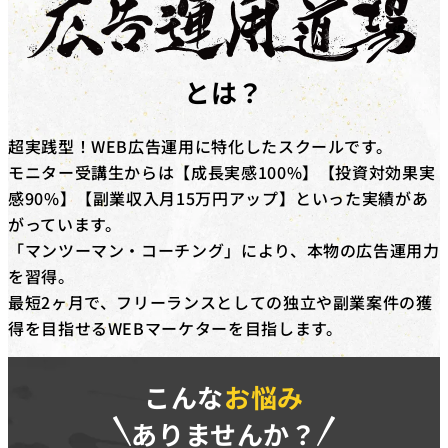
対象コース
キャッシュバックを​受けられる​コースは​「動画編集道場
Pro」​「広告運用道場」​「TechElite」​「LINE道場」
とは？
「動画デザイン道場」「YouTubeディレクター道場」
「LPO道場」「SNSデザイン道場」​です。
超実践型！WEB広告運用に特化したスクールです。
補助金の詳細
モニター受講生からは【成長実感100%】【投資対効果実
対象コースを​受講修了した​際に、​受講料(税抜)の​50%相
感90%】【副業収入月15万円アップ】といった実績があ
当額を​給付いたします。​さらに、​
弊社紹介経由の転職
がっています。
後、1年間継続就業で追加の受講料(税抜)20%相当額を
「マンツーマン・コーチング」により、本物の広告運用力
給付
いたします。
を習得。
※リスキリング補助金の予算に達し次第終了となりま
最短2ヶ月で、フリーランスとしての独立や副業案件の獲
す。
得を目指せるWEBマーケターを目指します。
こんな
お悩み
ありませんか？