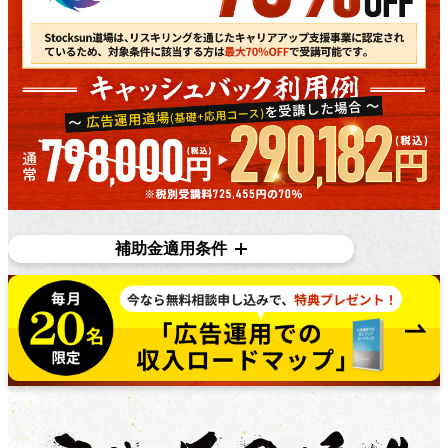
補助金適用条件
対象条件
在職者であり、​雇用主の​変更を​伴う​転職を​目指している
方で​あれば、​正社員、​契約・派遣社員、​パートや​アルバ
イトの​方など、​幅広く​ご利用いただけます。詳しくは無
料個別相談にてご相談ください。