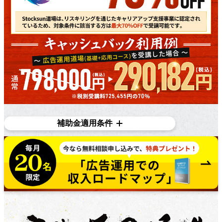
補助金適用条件
対象条件
在職者であり、​雇用主の​変更を​伴う​転職を​目指している
方で​あれば、​正社員、​契約・派遣社員、​パートや​アルバ
イトの​方など、​幅広く​ご利用いただけます。詳しくは無
料個別相談にてご相談ください。