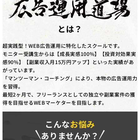
対象コース
キャッシュバックを​受けられる​コースは​「動画編集道場
Pro」​「広告運用道場」​「TechElite」​「LINE道場」
とは？
「動画デザイン道場」「YouTubeディレクター道場」
「LPO道場」「SNSデザイン道場」​です。
超実践型！WEB広告運用に特化したスクールです。
補助金の詳細
モニター受講生からは【成長実感100%】【投資対効果実
対象コースを​受講修了した​際に、​受講料(税抜)の​50%相
感90%】【副業収入月15万円アップ】といった実績があ
当額を​給付いたします。​さらに、​
弊社紹介経由の転職
がっています。
後、1年間継続就業で追加の受講料(税抜)20%相当額を
「マンツーマン・コーチング」により、本物の広告運用力
給付
いたします。
を習得。
※リスキリング補助金の予算に達し次第終了となりま
最短2ヶ月で、フリーランスとしての独立や副業案件の獲
す。
得を目指せるWEBマーケターを目指します。
こんな
お悩み
ありませんか？