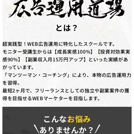
対象コース
キャッシュバックを​受けられる​コースは​「動画編集道場
Pro」​「広告運用道場」​「TechElite」​「LINE道場」
とは？
「動画デザイン道場」「YouTubeディレクター道場」
「LPO道場」「SNSデザイン道場」​です。
超実践型！WEB広告運用に特化したスクールです。
補助金の詳細
モニター受講生からは【成長実感100%】【投資対効果実
対象コースを​受講修了した​際に、​受講料(税抜)の​50%相
感90%】【副業収入月15万円アップ】といった実績があ
当額を​給付いたします。​さらに、​
弊社紹介経由の転職
がっています。
後、1年間継続就業で追加の受講料(税抜)20%相当額を
「マンツーマン・コーチング」により、本物の広告運用力
給付
いたします。
を習得。
※リスキリング補助金の予算に達し次第終了となりま
最短2ヶ月で、フリーランスとしての独立や副業案件の獲
す。
得を目指せるWEBマーケターを目指します。
こんな
お悩み
ありませんか？