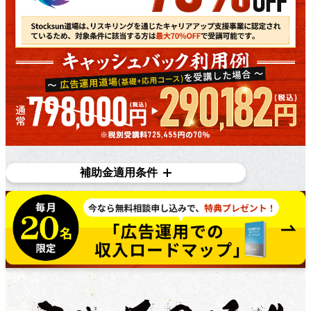
補助金適用条件
対象条件
在職者であり、​雇用主の​変更を​伴う​転職を​目指している
方で​あれば、​正社員、​契約・派遣社員、​パートや​アルバ
イトの​方など、​幅広く​ご利用いただけます。詳しくは無
料個別相談にてご相談ください。