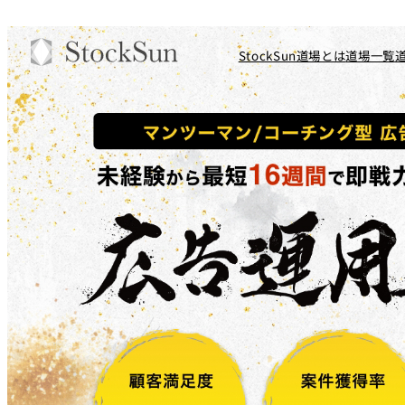
StockSun道場とは
道場一覧