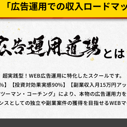
方で​あれば、​正社員、​契約・派遣社員、​パートや​アルバイトの​方
​「広告運用道場」​「TechElite」​「LINE道場」「動画デザイン
とは
額を​給付いたします。​さらに、​
弊社紹介経由の転職後、1年間継続就業
超実践型！WEB広告運用に特化したスクールです。
0%】【投資対効果実感90%】【副業収入月15万円ア
ンツーマン・コーチング」により、本物の広告運用力を
ンスとしての独立や副業案件の獲得を目指せるWEB