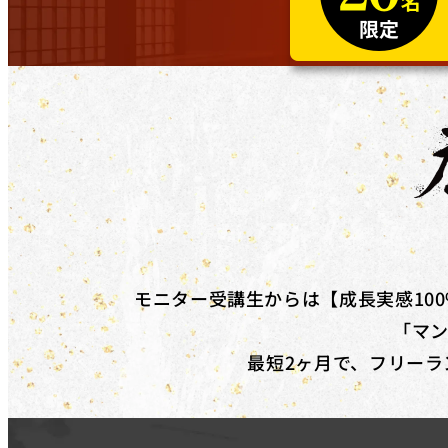
在職者であり、​雇用主の​変更を​伴う​転職を​目指している
ください。
対象コース
キャッシュバックを​受けられる​コースは​「動画編集道場Pro」
道場」​です。
補助金の詳細
対象コースを​受講修了した​際に、​受講料(税抜)の​50%相当
※リスキリング補助金の予算に達し次第終了となります。
モニター受講生からは【成長実感10
「マ
最短2ヶ月で、フリーラ