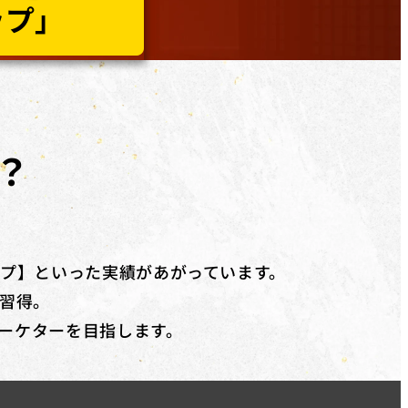
など、​幅広く​ご利用いただけます。詳しくは無料個別相談にてご相談
道場」「YouTubeディレクター道場」「LPO道場」「SNSデザイン
？
で追加の受講料(税抜)20%相当額を給付
いたします。
ップ】といった実績があがっています。
習得。
マーケターを目指します。