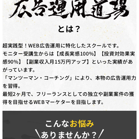
対象コース
キャッシュバックを​受けられる​コースは​「動画編集道場
Pro」​「広告運用道場」​「TechElite」​「LINE道場」
とは？
「動画デザイン道場」「YouTubeディレクター道場」
「LPO道場」「SNSデザイン道場」​です。
超実践型！WEB広告運用に特化したスクールです。
補助金の詳細
モニター受講生からは【成長実感100%】【投資対効果実
対象コースを​受講修了した​際に、​受講料(税抜)の​50%相
感90%】【副業収入月15万円アップ】といった実績があ
当額を​給付いたします。​さらに、​
弊社紹介経由の転職
がっています。
後、1年間継続就業で追加の受講料(税抜)20%相当額を
「マンツーマン・コーチング」により、本物の広告運用力
給付
いたします。
を習得。
※リスキリング補助金の予算に達し次第終了となりま
最短2ヶ月で、フリーランスとしての独立や副業案件の獲
す。
得を目指せるWEBマーケターを目指します。
こんな
お悩み
ありませんか？