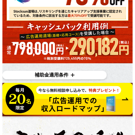
補助金適用条件
対象条件
在職者であり、​雇用主の​変更を​伴う​転職を​目指している
方で​あれば、​正社員、​契約・派遣社員、​パートや​アルバ
イトの​方など、​幅広く​ご利用いただけます。詳しくは無
料個別相談にてご相談ください。