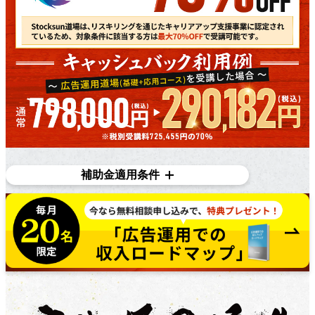
補助金適用条件
対象条件
在職者であり、​雇用主の​変更を​伴う​転職を​目指している
方で​あれば、​正社員、​契約・派遣社員、​パートや​アルバ
イトの​方など、​幅広く​ご利用いただけます。詳しくは無
料個別相談にてご相談ください。