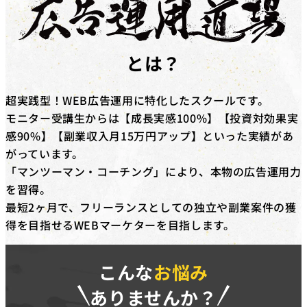
対象コース
キャッシュバックを​受けられる​コースは​「動画編集道場
Pro」​「広告運用道場」​「TechElite」​「LINE道場」
とは？
「動画デザイン道場」「YouTubeディレクター道場」
「LPO道場」「SNSデザイン道場」​です。
超実践型！WEB広告運用に特化したスクールです。
補助金の詳細
モニター受講生からは【成長実感100%】【投資対効果実
対象コースを​受講修了した​際に、​受講料(税抜)の​50%相
感90%】【副業収入月15万円アップ】といった実績があ
当額を​給付いたします。​さらに、​
弊社紹介経由の転職
がっています。
後、1年間継続就業で追加の受講料(税抜)20%相当額を
「マンツーマン・コーチング」により、本物の広告運用力
給付
いたします。
を習得。
※リスキリング補助金の予算に達し次第終了となりま
最短2ヶ月で、フリーランスとしての独立や副業案件の獲
す。
得を目指せるWEBマーケターを目指します。
こんな
お悩み
ありませんか？