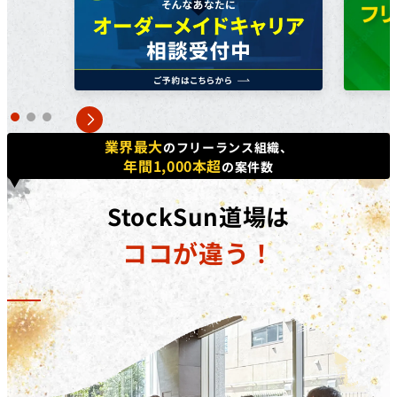
方で​あれば、​正社員、​契約・派遣社員、​パートや​アルバ
イトの​方など、​幅広く​ご利用いただけます。詳しくは無
料個別相談にてご相談ください。
対象コース
キャッシュバックを​受けられる​コースは​「動画編集道場
Pro」​「広告運用道場」​「TechElite」​「LINE道場」
業界最大
のフリーランス組織、
「動画デザイン道場」「YouTubeディレクター道場」
年間1,000本超
の案件数
「LPO道場」「SNSデザイン道場」​です。
補助金の詳細
StockSun道場は
対象コースを​受講修了した​際に、​受講料(税抜)の​50%相
ココが違う！
当額を​給付いたします。​さらに、​
弊社紹介経由の転職
後、1年間継続就業で追加の受講料(税抜)20%相当額を
給付
いたします。
※リスキリング補助金の予算に達し次第終了となりま
す。