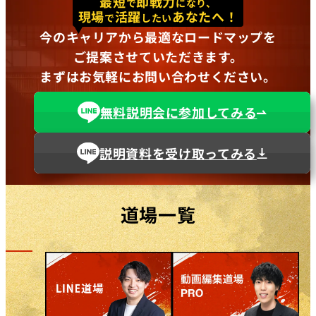
最短
即戦力
で
になり、
現場
活躍
あなたへ！
で
したい
今のキャリアから最適なロードマップを
ご提案させていただきます。
まずはお気軽にお問い合わせください。
無料説明会に参加してみる
説明資料を受け取ってみる
道場一覧