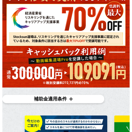
補助金適用条件
対象条件
在職者であり、​雇用主の​変更を​伴う​転職を​目指している