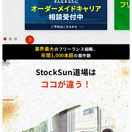
方で​あれば、​正社員、​契約・派遣社員、​パートや​アルバ
イトの​方など、​幅広く​ご利用いただけます。詳しくは無
料個別相談にてご相談ください。
対象コース
キャッシュバックを​受けられる​コースは​「動画編集道場
Pro」​「広告運用道場」​「TechElite」​「LINE道場」
業界最大
のフリーランス組織、
「動画デザイン道場」「YouTubeディレクター道場」
年間1,000本超
の案件数
「LPO道場」「SNSデザイン道場」​です。
補助金の詳細
StockSun道場は
対象コースを​受講修了した​際に、​受講料(税抜)の​50%相
ココが違う！
当額を​給付いたします。​さらに、​
弊社紹介経由の転職
後、1年間継続就業で追加の受講料(税抜)20%相当額を
給付
いたします。
※リスキリング補助金の予算に達し次第終了となりま
す。