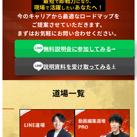
最短
即戦力
で
になり、
現場
活躍
あなたへ！
で
したい
今のキャリアから最適なロードマップを
ご提案させていただきます。
まずはお気軽にお問い合わせください。
無料説明会に参加してみる
説明資料を受け取ってみる
道場一覧