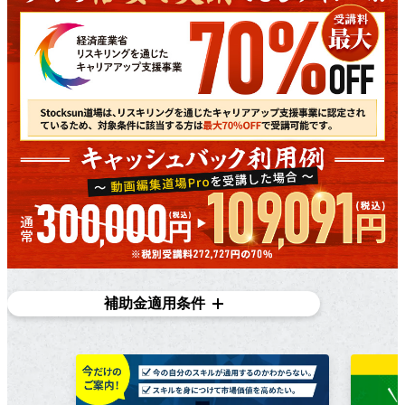
補助金適用条件
対象条件
在職者であり、​雇用主の​変更を​伴う​転職を​目指している