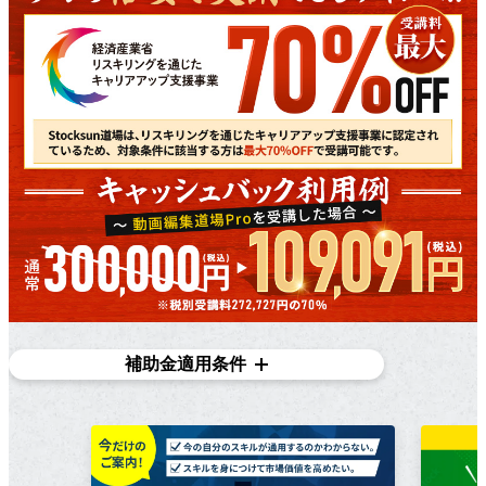
補助金適用条件
対象条件
在職者であり、​雇用主の​変更を​伴う​転職を​目指している