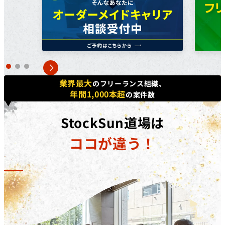
方で​あれば、​正社員、​契約・派遣社員、​パートや​アルバ
イトの​方など、​幅広く​ご利用いただけます。詳しくは無
料個別相談にてご相談ください。
対象コース
キャッシュバックを​受けられる​コースは​「動画編集道場
Pro」​「広告運用道場」​「TechElite」​「LINE道場」
業界最大
のフリーランス組織、
「動画デザイン道場」「YouTubeディレクター道場」
年間1,000本超
の案件数
「LPO道場」「SNSデザイン道場」​です。
補助金の詳細
StockSun道場は
対象コースを​受講修了した​際に、​受講料(税抜)の​50%相
ココが違う！
当額を​給付いたします。​さらに、​
弊社紹介経由の転職
後、1年間継続就業で追加の受講料(税抜)20%相当額を
給付
いたします。
※リスキリング補助金の予算に達し次第終了となりま
す。