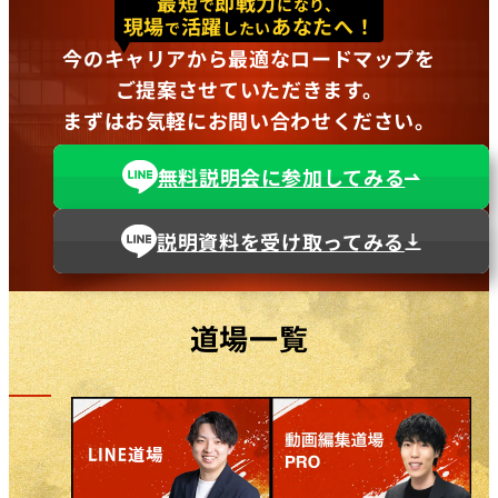
最短
即戦力
で
になり、
現場
活躍
あなたへ！
で
したい
今のキャリアから最適なロードマップを
ご提案させていただきます。
まずはお気軽にお問い合わせください。
無料説明会に参加してみる
説明資料を受け取ってみる
道場一覧