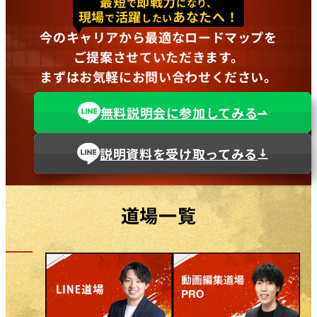
最短
即戦力
で
になり、
現場
活躍
あなたへ！
で
したい
今のキャリアから最適なロードマップを
ご提案させていただきます。
まずはお気軽にお問い合わせください。
無料説明会に参加してみる
説明資料を受け取ってみる
道場一覧