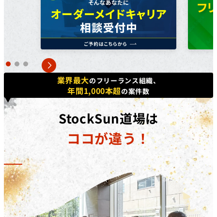
方で​あれば、​正社員、​契約・派遣社員、​パートや​アルバ
イトの​方など、​幅広く​ご利用いただけます。詳しくは無
料個別相談にてご相談ください。
対象コース
キャッシュバックを​受けられる​コースは​「動画編集道場
Pro」​「広告運用道場」​「TechElite」​「LINE道場」
業界最大
のフリーランス組織、
「動画デザイン道場」「YouTubeディレクター道場」
年間1,000本超
の案件数
「LPO道場」「SNSデザイン道場」​です。
補助金の詳細
StockSun道場は
対象コースを​受講修了した​際に、​受講料(税抜)の​50%相
ココが違う！
当額を​給付いたします。​さらに、​
弊社紹介経由の転職
後、1年間継続就業で追加の受講料(税抜)20%相当額を
給付
いたします。
※リスキリング補助金の予算に達し次第終了となりま
す。