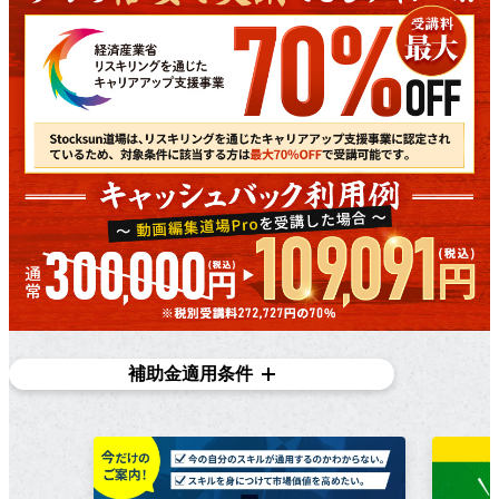
補助金適用条件
対象条件
在職者であり、​雇用主の​変更を​伴う​転職を​目指している