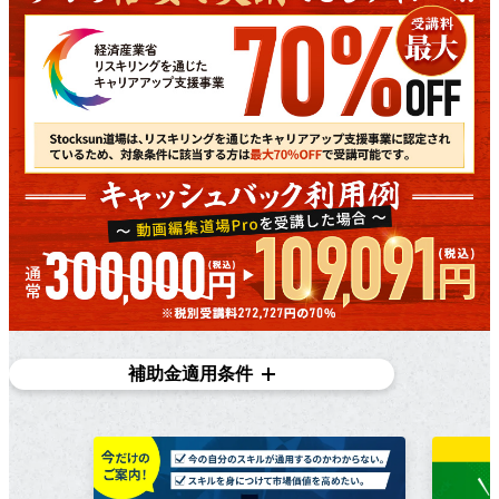
補助金適用条件
対象条件
在職者であり、​雇用主の​変更を​伴う​転職を​目指している