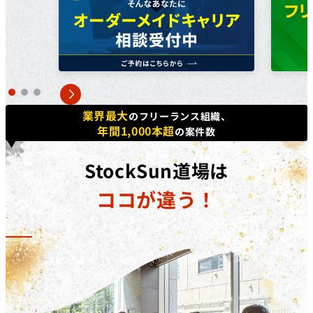
方で​あれば、​正社員、​契約・派遣社員、​パートや​アルバ
イトの​方など、​幅広く​ご利用いただけます。詳しくは無
料個別相談にてご相談ください。
対象コース
キャッシュバックを​受けられる​コースは​「動画編集道場
Pro」​「広告運用道場」​「TechElite」​「LINE道場」
業界最大
のフリーランス組織、
「動画デザイン道場」「YouTubeディレクター道場」
年間1,000本超
の案件数
「LPO道場」「SNSデザイン道場」​です。
補助金の詳細
StockSun道場は
対象コースを​受講修了した​際に、​受講料(税抜)の​50%相
ココが違う！
当額を​給付いたします。​さらに、​
弊社紹介経由の転職
後、1年間継続就業で追加の受講料(税抜)20%相当額を
給付
いたします。
※リスキリング補助金の予算に達し次第終了となりま
す。