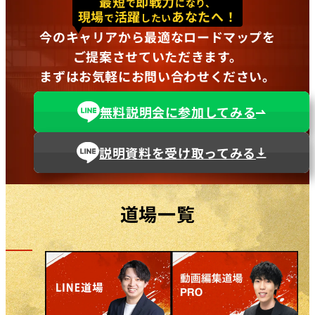
最短
即戦力
で
になり、
現場
活躍
あなたへ！
で
したい
今のキャリアから最適なロードマップを
ご提案させていただきます。
まずはお気軽にお問い合わせください。
無料説明会に参加してみる
説明資料を受け取ってみる
道場一覧