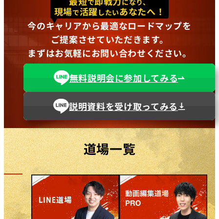
最短
即戦力
で
になり、
現場
活躍
あなたへ！
で
したい
今のキャリアから最適なロードマップを
ご提案させていただきます。
まずはお気軽にお問い合わせください。
無料説明会に参加してみる
説明資料を受け取ってみる
道場一覧