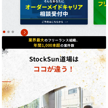
方で​あれば、​正社員、​契約・派遣社員、​パートや​アルバ
イトの​方など、​幅広く​ご利用いただけます。詳しくは無
料個別相談にてご相談ください。
対象コース
キャッシュバックを​受けられる​コースは​「動画編集道場
Pro」​「広告運用道場」​「TechElite」​「LINE道場」
業界最大
のフリーランス組織、
「動画デザイン道場」「YouTubeディレクター道場」
年間1,000本超
の案件数
「LPO道場」「SNSデザイン道場」​です。
補助金の詳細
StockSun道場は
対象コースを​受講修了した​際に、​受講料(税抜)の​50%相
ココが違う！
当額を​給付いたします。​さらに、​
弊社紹介経由の転職
後、1年間継続就業で追加の受講料(税抜)20%相当額を
給付
いたします。
※リスキリング補助金の予算に達し次第終了となりま
す。