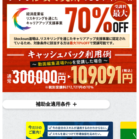
補助金適用条件
対象条件
在職者であり、​雇用主の​変更を​伴う​転職を​目指している