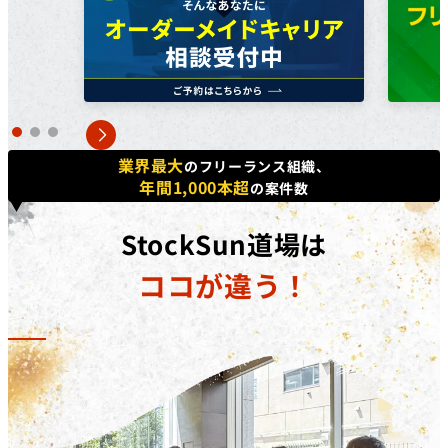
方で​あれば、​正社員、​契約・派遣社員、​パートや​アルバ
イトの​方など、​幅広く​ご利用いただけます。詳しくは無
料個別相談にてご相談ください。
対象コース
キャッシュバックを​受けられる​コースは​「動画編集道場
Pro」​「広告運用道場」​「TechElite」​「LINE道場」
業界最大
のフリーランス組織、
「動画デザイン道場」「YouTubeディレクター道場」
年間1,000本超
の案件数
「LPO道場」「SNSデザイン道場」​です。
補助金の詳細
StockSun道場は
対象コースを​受講修了した​際に、​受講料(税抜)の​50%相
ココが違う！
当額を​給付いたします。​さらに、​
弊社紹介経由の転職
後、1年間継続就業で追加の受講料(税抜)20%相当額を
給付
いたします。
※リスキリング補助金の予算に達し次第終了となりま
す。