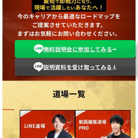
最短
即戦力
で
になり、
現場
活躍
あなたへ！
で
したい
今のキャリアから最適なロードマップを
ご提案させていただきます。
まずはお気軽にお問い合わせください。
無料説明会に参加してみる
説明資料を受け取ってみる
道場一覧