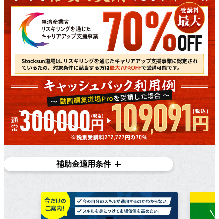
補助金適用条件
対象条件
在職者であり、​雇用主の​変更を​伴う​転職を​目指している