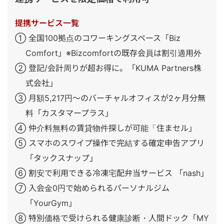
提携サービス一覧
① 全国100拠点のコワーキングスペース「Biz
Comfort」※Bizcomfortの既存会員は割引適用外
② 登記/会計周りが超お得に。「KUMA Partners株
式会社」
③ 月額5,217円～のバーチャルオフィスが2ヶ月分無
料「カスタマープラス」
④ 仲介料無料の賃貸物件探しが可能「住まセル」
⑤ スマホのスワイプ操作で完結する確定申告アプリ
「タックスナップ」
⑥ 割安で利用できる冷凍宅配弁当サービス 「nash」
⑦ 入会金0円で始められるパーソナルジム
「YourGym」
⑧ 特別価格で受けられる健康診断・人間ドック「MY