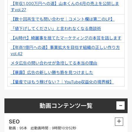
【年収1,000万円への道】山本くんの4月の売上を公開しま
すvol.27
【数十回再生でも問い合わせ｜コメント欄は第二のLP】
「値下げしてください」と言われなくなる商談術
【AI時代】綺麗事を捨てたマーケティングの本質を話します
【年商1億円への道】事業拡大を目指す組織の正しい作り方
vol.42
メタ広告の問い合わせが急増してる本当の理由
【暴露】広告の新しい勝ち筋を見つけました
【量産ではもう稼げない？｜YouTube収益化の境界線】
−
動画コンテンツ一覧
＋
SEO
動画：95本 総動画時間：9時間10分52秒