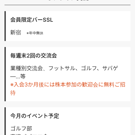
/ Next.js ・バックエンド：TypeScript / Node.js / （一
部Python） ・インフラ：Google Cloud Platform /
CDKTF ・AI関連：AI SDK / LangChain / LangGraph ほ
会員限定バーSSL
か ・ツール：Slack / Notion / GitHub / Google
Workspace ■必須スキル・経験 ・0→1フェーズでの
新宿
※年中無休
Webサービス構築経験 ・LLMを用いたチャットボット
開発経験 ・TypeScriptによるアプリケーション開発経
験 ・AI SDK / LangChain / LangGraph等の生成AIライ
ブラリ使用経験 ・コンピュータサイエンス基礎を活用し
毎週末2回の交流会
た問題解決力 ■歓迎スキル・経験 ・機械学習／自然言
語処理／画像認識の知識または実務経験 ・機械学習モデ
業種別交流会、フットサル、ゴルフ、サバゲ
ルの設計・実装経験 ・確率・統計の基礎知識 ・不動産
―…等
ドメインの知見や取引経験 ・アジャイル／スクラム開発
※入会3か月後には株本参加の歓迎会に無料ご招
経験 ＝＝＝＝＝＝＝＝＝＝＝＝＝＝＝＝
待
今月のイベント予定
ゴルフ部