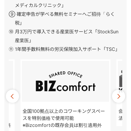
メディカルクリニック」
⑨ 確定申告が学べる無料セミナーへご招待「らく
税」
⑩ 月3万円で導入できる産業医サービス「StockSun
産業医」
⑪ 1年間手数料無料の労災保険加入サポート「TSC」
ポー
全国100拠点以上のコワーキングスペー
会計顧
スを特別価格で使用可能
法人
も無料
※Bizcomfortの既存会員は割引適用外