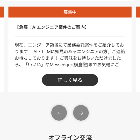
募集中
【急募！AIエンジニア案件のご案内】
現在、エンジニア領域にて業務委託案件をご紹介してお
ります！ AI・LLMに知見のあるエンジニアの方、ご連絡
お待ちしております！ ご興味をお持ちいただけました
ら、「いいね」やMessenger(横倉徹)までお気軽にご連
絡ください！ ※本投稿に記載の案件以外にも、幅広くご
提案可能です。ぜひご相談ください！ ＝＝＝＝＝＝＝＝
詳しく見る
＝＝＝＝＝＝＝＝ 【生成AIエンジニア募集！（LLM・AI
アプリ開発）／週3日以上／フルリモート可】 ■【単
価】80～100万円 ※1人月換算 ■【稼働日数】週3日~
■【勤務地】フルリモート可 ■具体業務 ・生成AIを活
用した不動産DXプロジェクトの企画・実装 ・複数モデ
ル（LLM等）の検証・精度比較 ・Webアプリケーショ
ンへの統合実装 ・精度改善・学習データ運用体制の構築
・社内外へのナレッジ共有およびPoC推進 ■開発環境／
技術スタック ・フロントエンド：TypeScript / React.js
オフライン交流