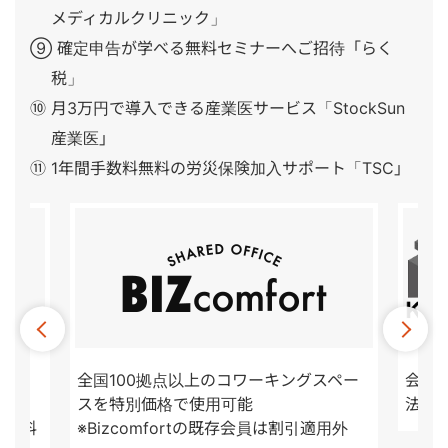
メディカルクリニック」
⑨ 確定申告が学べる無料セミナーへご招待「らく
税」
⑩ 月3万円で導入できる産業医サービス「StockSun
産業医」
⑪ 1年間手数料無料の労災保険加入サポート「TSC」
ポー
全国100拠点以上のコワーキングスペー
会計顧
スを特別価格で使用可能
法人
も無料
※Bizcomfortの既存会員は割引適用外