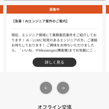
募集中
【急募！AIエンジニア案件のご案内】
現在、エンジニア領域にて業務委託案件をご紹介してお
ります！ AI・LLMに知見のあるエンジニアの方、ご連絡
お待ちしております！ ご興味をお持ちいただけました
ら、「いいね」やMessenger(横倉徹)までお気軽にご連
絡ください！ ※本投稿に記載の案件以外にも、幅広くご
提案可能です。ぜひご相談ください！ ＝＝＝＝＝＝＝＝
詳しく見る
＝＝＝＝＝＝＝＝ 【生成AIエンジニア募集！（LLM・AI
アプリ開発）／週3日以上／フルリモート可】 ■【単
価】80～100万円 ※1人月換算 ■【稼働日数】週3日~
■【勤務地】フルリモート可 ■具体業務 ・生成AIを活
用した不動産DXプロジェクトの企画・実装 ・複数モデ
ル（LLM等）の検証・精度比較 ・Webアプリケーショ
ンへの統合実装 ・精度改善・学習データ運用体制の構築
・社内外へのナレッジ共有およびPoC推進 ■開発環境／
技術スタック ・フロントエンド：TypeScript / React.js
オフライン交流