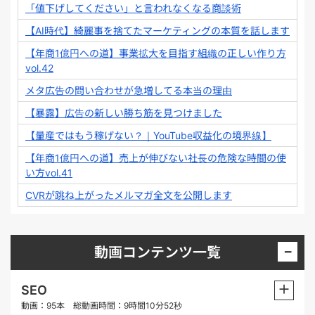
「値下げしてください」と言われなくなる商談術
【AI時代】綺麗事を捨てたマーケティングの本質を話します
【年商1億円への道】事業拡大を目指す組織の正しい作り方
vol.42
メタ広告の問い合わせが急増してる本当の理由
【暴露】広告の新しい勝ち筋を見つけました
【量産ではもう稼げない？｜YouTube収益化の境界線】
【年商1億円への道】売上が伸びない社長の危険な時間の使
い方vol.41
CVRが跳ね上がったメルマガ全文を公開します
−
動画コンテンツ一覧
＋
SEO
動画：95本 総動画時間：9時間10分52秒