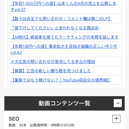
【年収1,000万円への道】山本くんの4月の売上を公開しま
すvol.27
【数十回再生でも問い合わせ｜コメント欄は第二のLP】
「値下げしてください」と言われなくなる商談術
【AI時代】綺麗事を捨てたマーケティングの本質を話します
【年商1億円への道】事業拡大を目指す組織の正しい作り方
vol.42
メタ広告の問い合わせが急増してる本当の理由
【暴露】広告の新しい勝ち筋を見つけました
【量産ではもう稼げない？｜YouTube収益化の境界線】
−
動画コンテンツ一覧
＋
SEO
動画：95本 総動画時間：9時間10分52秒