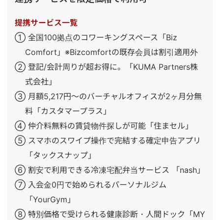
提携サービス一覧
① 全国100拠点のコワーキングスペース「Biz
Comfort」※Bizcomfortの既存会員は割引適用外
② 登記/会計周りが超お得に。「KUMA Partners株
式会社」
③ 月額5,217円～のバーチャルオフィスが2ヶ月分無
料「カスタマープラス」
④ 仲介料無料の賃貸物件探しが可能「住まセル」
⑤ スマホのスワイプ操作で完結する確定申告アプリ
「タックスナップ」
⑥ 割安で利用できる冷凍宅配弁当サービス 「nash」
⑦ 入会金0円で始められるパーソナルジム
「YourGym」
⑧ 特別価格で受けられる健康診断・人間ドック「MY