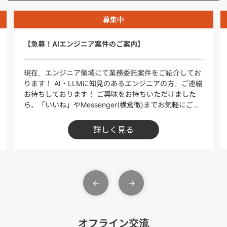
募集中
【急募！AIエンジニア案件のご案内】
現在、エンジニア領域にて業務委託案件をご紹介してお
ります！ AI・LLMに知見のあるエンジニアの方、ご連絡
お待ちしております！ ご興味をお持ちいただけました
ら、「いいね」やMessenger(横倉徹)までお気軽にご連
絡ください！ ※本投稿に記載の案件以外にも、幅広くご
提案可能です。ぜひご相談ください！ ＝＝＝＝＝＝＝＝
詳しく見る
＝＝＝＝＝＝＝＝ 【生成AIエンジニア募集！（LLM・AI
アプリ開発）／週3日以上／フルリモート可】 ■【単
価】80～100万円 ※1人月換算 ■【稼働日数】週3日~
■【勤務地】フルリモート可 ■具体業務 ・生成AIを活
用した不動産DXプロジェクトの企画・実装 ・複数モデ
ル（LLM等）の検証・精度比較 ・Webアプリケーショ
ンへの統合実装 ・精度改善・学習データ運用体制の構築
・社内外へのナレッジ共有およびPoC推進 ■開発環境／
技術スタック ・フロントエンド：TypeScript / React.js
オフライン交流