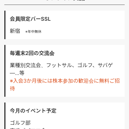
/ Next.js ・バックエンド：TypeScript / Node.js / （一
部Python） ・インフラ：Google Cloud Platform /
CDKTF ・AI関連：AI SDK / LangChain / LangGraph ほ
会員限定バーSSL
か ・ツール：Slack / Notion / GitHub / Google
Workspace ■必須スキル・経験 ・0→1フェーズでの
新宿
※年中無休
Webサービス構築経験 ・LLMを用いたチャットボット
開発経験 ・TypeScriptによるアプリケーション開発経
験 ・AI SDK / LangChain / LangGraph等の生成AIライ
ブラリ使用経験 ・コンピュータサイエンス基礎を活用し
毎週末2回の交流会
た問題解決力 ■歓迎スキル・経験 ・機械学習／自然言
語処理／画像認識の知識または実務経験 ・機械学習モデ
業種別交流会、フットサル、ゴルフ、サバゲ
ルの設計・実装経験 ・確率・統計の基礎知識 ・不動産
―…等
ドメインの知見や取引経験 ・アジャイル／スクラム開発
※入会3か月後には株本参加の歓迎会に無料ご招
経験 ＝＝＝＝＝＝＝＝＝＝＝＝＝＝＝＝
待
今月のイベント予定
ゴルフ部