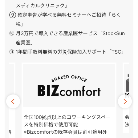
メディカルクリニック」
⑨ 確定申告が学べる無料セミナーへご招待「らく
税」
⑩ 月3万円で導入できる産業医サービス「StockSun
産業医」
⑪ 1年間手数料無料の労災保険加入サポート「TSC」
ポー
全国100拠点以上のコワーキングスペー
会計顧
スを特別価格で使用可能
法人
も無料
※Bizcomfortの既存会員は割引適用外