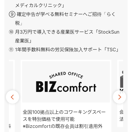
メディカルクリニック」
⑨ 確定申告が学べる無料セミナーへご招待「らく
税」
⑩ 月3万円で導入できる産業医サービス「StockSun
産業医」
⑪ 1年間手数料無料の労災保険加入サポート「TSC」
ポー
全国100拠点以上のコワーキングスペー
会計顧
スを特別価格で使用可能
法人
も無料
※Bizcomfortの既存会員は割引適用外