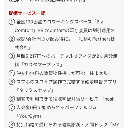
提携サービス一覧
① 全国100拠点のコワーキングスペース「Biz
Comfort」※Bizcomfortの既存会員は割引適用外
② 登記/会計周りが超お得に。「KUMA Partners株
式会社」
③ 月額5,217円～のバーチャルオフィスが2ヶ月分無
料「カスタマープラス」
④ 仲介料無料の賃貸物件探しが可能「住まセル」
⑤ スマホのスワイプ操作で完結する確定申告アプリ
「タックスナップ」
⑥ 割安で利用できる冷凍宅配弁当サービス 「nash」
⑦ 入会金0円で始められるパーソナルジム
「YourGym」
⑧ 特別価格で受けられる健康診断・人間ドック「MY