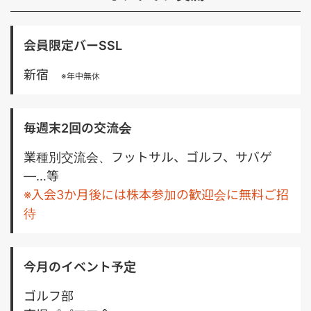
/ Next.js ・バックエンド：TypeScript / Node.js / （一
部Python） ・インフラ：Google Cloud Platform /
CDKTF ・AI関連：AI SDK / LangChain / LangGraph ほ
会員限定バーSSL
か ・ツール：Slack / Notion / GitHub / Google
Workspace ■必須スキル・経験 ・0→1フェーズでの
新宿
※年中無休
Webサービス構築経験 ・LLMを用いたチャットボット
開発経験 ・TypeScriptによるアプリケーション開発経
験 ・AI SDK / LangChain / LangGraph等の生成AIライ
ブラリ使用経験 ・コンピュータサイエンス基礎を活用し
毎週末2回の交流会
た問題解決力 ■歓迎スキル・経験 ・機械学習／自然言
語処理／画像認識の知識または実務経験 ・機械学習モデ
業種別交流会、フットサル、ゴルフ、サバゲ
ルの設計・実装経験 ・確率・統計の基礎知識 ・不動産
―…等
ドメインの知見や取引経験 ・アジャイル／スクラム開発
※入会3か月後には株本参加の歓迎会に無料ご招
経験 ＝＝＝＝＝＝＝＝＝＝＝＝＝＝＝＝
待
今月のイベント予定
ゴルフ部