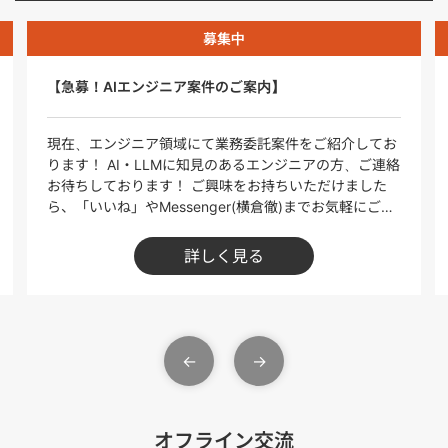
募集中
【急募！AIエンジニア案件のご案内】
現在、エンジニア領域にて業務委託案件をご紹介してお
ります！ AI・LLMに知見のあるエンジニアの方、ご連絡
お待ちしております！ ご興味をお持ちいただけました
ら、「いいね」やMessenger(横倉徹)までお気軽にご連
絡ください！ ※本投稿に記載の案件以外にも、幅広くご
提案可能です。ぜひご相談ください！ ＝＝＝＝＝＝＝＝
詳しく見る
＝＝＝＝＝＝＝＝ 【生成AIエンジニア募集！（LLM・AI
アプリ開発）／週3日以上／フルリモート可】 ■【単
価】80～100万円 ※1人月換算 ■【稼働日数】週3日~
■【勤務地】フルリモート可 ■具体業務 ・生成AIを活
用した不動産DXプロジェクトの企画・実装 ・複数モデ
ル（LLM等）の検証・精度比較 ・Webアプリケーショ
ンへの統合実装 ・精度改善・学習データ運用体制の構築
・社内外へのナレッジ共有およびPoC推進 ■開発環境／
技術スタック ・フロントエンド：TypeScript / React.js
オフライン交流