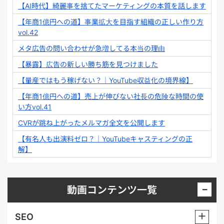
【AI時代】綺麗事を捨てたマーケティングの本質を話します
【年商1億円への道】事業拡大を目指す組織の正しい作り方
vol.42
メタ広告の問い合わせが急増してる本当の理由
【暴露】広告の新しい勝ち筋を見つけました
【量産ではもう稼げない？｜YouTube収益化の境界線】
【年商1億円への道】売上が伸びない社長の危険な時間の使
い方vol.41
CVRが跳ね上がったメルマガ全文を公開します
【有名人も出演料ゼロ？｜YouTubeキャスティングの正
解】
−
動画コンテンツ一覧
＋
SEO