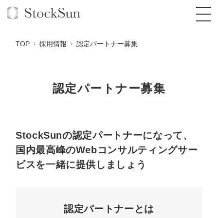
TOP
採用情報
認定パートナー募集
認定パートナー募集
オーダーメイド支援
BPO支援
TOP
オリジナルサービス
オンラインサロン
コンサルタント一覧
定額制Webマーケティング代行『マキトルく
StockSunの認定パートナーになって、
ん』
国内最高峰のWebコンサルティングサー
StockSun道場
実績
品質ガイドライン
格安でAI導入支援『あいのりAI』
ビスを一緒に提供しましょう
定額制営業代行『カリトルくん』
お役立ち資料
年収エージェント
社内コンペ
拡散付1日密着動画制作『まるごと社長』
道場TOP
定額制採用代行・RPO『トルトルくん』
料金表
クレーム窓口
1本無料で記事を制作『SEOトライアル』
動画編集
認定パートナーとは
営業改善特化の動画制作『動画でカリトルく