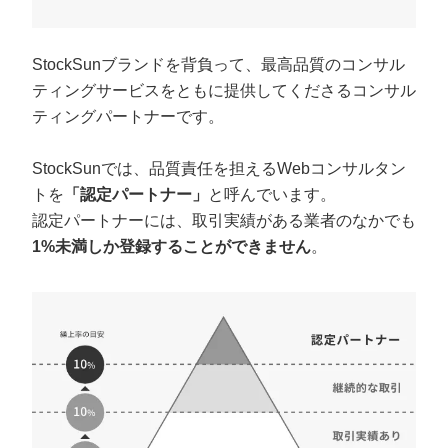
定額制LP制作・改善『最強LP』
エンジニア
ん』
会社概要・役員紹介
採用YouTubeチャンネル構築『トリトル』
広告運用
定額LINE運用代行『LINEマキトルくん』
StockSunブランドを背負って、最高品質のコンサル
ティングサービスをともに提供してくださるコンサル
ミッション・ビジョン・バリュー
YouTubeディレクター
ティングパートナーです。
代表メッセージ（岩野圭佑）
StockSunでは、品質責任を担えるWebコンサルタン
業務委託
取締役メッセージ（株本祐己）
トを
「認定パートナー」
と呼んでいます。
認定パートナーには、取引実績がある業者のなかでも
認定パートナー
1%未満しか登録することができません
。
動画ディレクター
営業
インターン
正社員