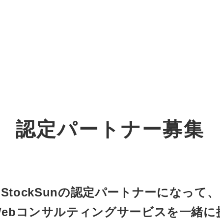
オーダーメイド支援
TO
定
格
BPO支援
コ
定
拡
認定パートナー募集
オリジナルサービス
オンラインサロン
品
定
1
道
StockSun道場
実績
社
営
定
動
お役立ち資料
年収エージェント
ク
定
採
エ
StockSunの認定パートナーになって、
Webコンサルティングサービスを一緒に
料金表
広