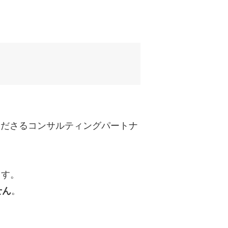
uTubeディレクター
てくださるコンサルティングパートナ
ます。
せん
。