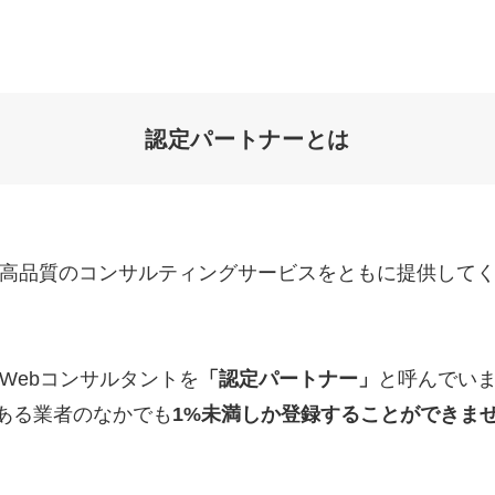
Yo
会社概要・役員紹介
ミッション・ビジョン・バリュー
認定パートナーとは
代表メッセージ（岩野圭佑）
業務委託
取締役メッセージ（株本祐己）
て、最高品質のコンサルティングサービスをともに提供し
認定パートナー
動画ディレクター
営業
るWebコンサルタントを
「認定パートナー」
と呼んでい
ある業者のなかでも
1%未満しか登録することができま
インターン
正社員