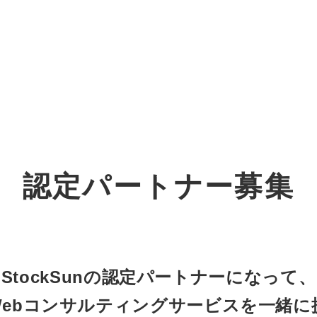
オーダーメイド支援
TO
定
格
BPO支援
コ
定
拡
認定パートナー募集
オリジナルサービス
オンラインサロン
品
定
1
道
StockSun道場
実績
社
営
定
動
お役立ち資料
年収エージェント
ク
定
採
エ
StockSunの認定パートナーになって、
Webコンサルティングサービスを一緒に
料金表
広