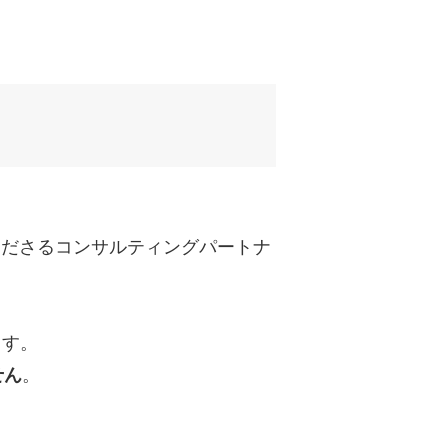
uTubeディレクター
てくださるコンサルティングパートナ
ます。
せん
。