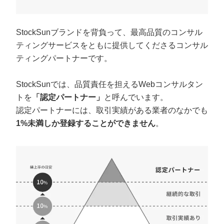
定額制LP制作・改善『最強LP』
エンジニア
ん』
会社概要・役員紹介
採用YouTubeチャンネル構築『トリトル』
広告運用
定額LINE運用代行『LINEマキトルくん』
StockSunブランドを背負って、最高品質のコンサル
ティングサービスをともに提供してくださるコンサル
ミッション・ビジョン・バリュー
YouTubeディレクター
ティングパートナーです。
代表メッセージ（岩野圭佑）
StockSunでは、品質責任を担えるWebコンサルタン
業務委託
取締役メッセージ（株本祐己）
トを
「認定パートナー」
と呼んでいます。
認定パートナーには、取引実績がある業者のなかでも
認定パートナー
1%未満しか登録することができません
。
動画ディレクター
営業
インターン
正社員