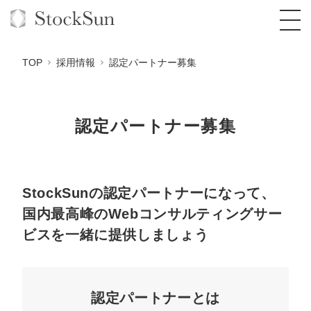
TOP
採用情報
認定パートナー募集
認定パートナー募集
オーダーメイド支援
BPO支援
TOP
オリジナルサービス
オンラインサロン
コンサルタント一覧
定額制Webマーケティング代行『マキトルく
StockSunの認定パートナーになって、
ん』
国内最高峰のWebコンサルティングサー
StockSun道場
実績
品質ガイドライン
格安でAI導入支援『あいのりAI』
ビスを一緒に提供しましょう
定額制営業代行『カリトルくん』
お役立ち資料
年収エージェント
社内コンペ
拡散付1日密着動画制作『まるごと社長』
道場TOP
定額制採用代行・RPO『トルトルくん』
料金表
クレーム窓口
1本無料で記事を制作『SEOトライアル』
動画編集
認定パートナーとは
営業改善特化の動画制作『動画でカリトルく