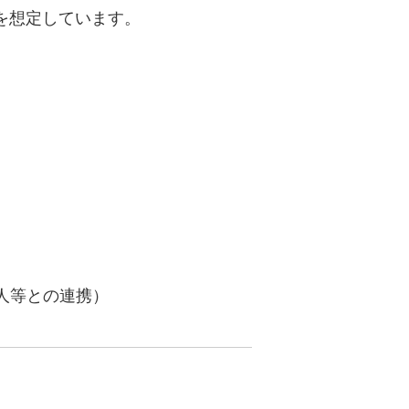
を想定しています。
uTubeディレクター
人等との連携）