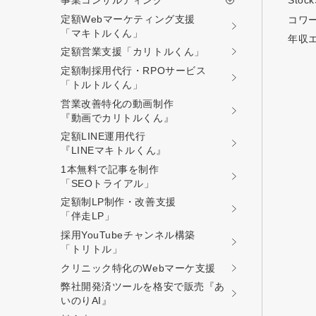
事業コンサルティング
Stoc
定額Webマーケティング支援
コワ
「マキトルくん」
年収
定額営業支援
「カリトルくん」
定額制採用代行・RPOサービス
「トルトルくん」
営業改善特化の動画制作
『動画でカリトルくん』
定額LINE運用代行
『LINEマキトルくん』
1本無料で記事を制作
「SEOトライアル」
定額制LP制作・改善支援
「伴走LP」
採用YouTubeチャンネル構築
「トリトル」
クリニック特化のWebマーケ支援
弊社開発済ツールを格安で販売『あ
いのりAI』