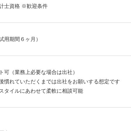
計士資格 ※歓迎条件
マーケマネージャー
カスタマーサクセスマネージャー
常勤監査役
試用期間６ヶ月）
内部監査室長
募集要項一覧
ト可（業務上必要な場合は出社）
後慣れていただくまでは出社をお願いする想定です
スタイルにあわせて柔軟に相談可能