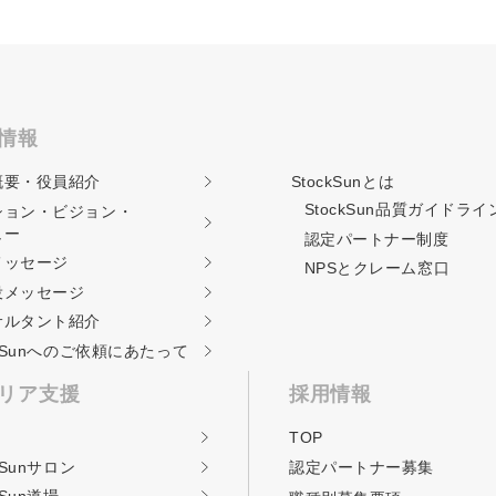
情報
概要・役員紹介
StockSunとは
StockSun品質ガイド
ライ
ション・ビジョン・
ュー
認定パートナー制度
メッセージ
NPSとクレーム窓口
役メッセージ
サルタント紹介
ckSunへのご依頼に
あたって
リア支援
採用情報
TOP
kSunサロン
認定パートナー募集