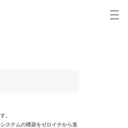
P
額制Webマーケティング代行『マキトルくん』
安でAI導入支援『あいのりAI』
ンサルタント一覧
額制営業代行『カリトルくん』
散付1日密着動画制作『まるごと社長』
質ガイドライン
額制採用代行・RPO『トルトルくん』
本無料で記事を制作『SEOトライアル』
場TOP
内コンペ
業改善特化の動画制作『動画でカリトルくん』
額制LP制作・改善『最強LP』
画編集
レーム窓口
額LINE運用代行『LINEマキトルくん』
用YouTubeチャンネル構築『トリトル』
ンジニア
ます。
告運用
制システムの構築をゼロイチから進