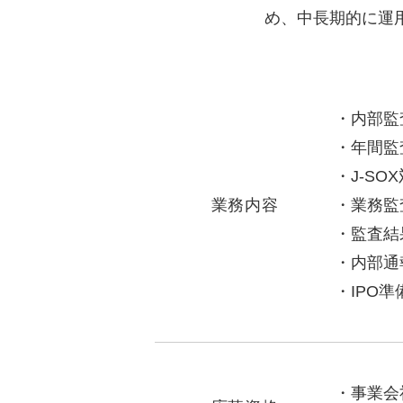
め、中長期的に運
内部監
年間監
J-S
業務内容
業務監
監査結
内部通
IPO
事業会