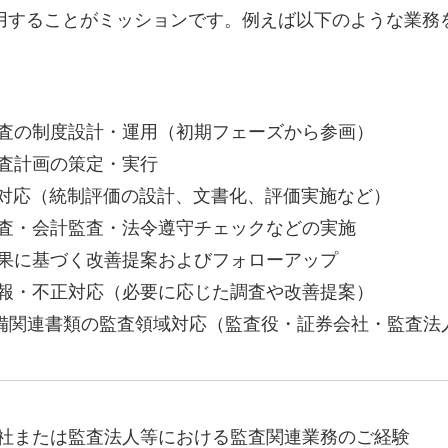
用することがミッションです。例えば以下のような業務
Yo
会社概要・役員紹介
ミッション・ビジョン・バリュー
査の制度設計・運用（初期フェーズから参画）
代表メッセージ（岩野圭佑）
査計画の策定・実行
OX対応（統制評価の設計、文書化、評価実施など）
業務委託
取締役メッセージ（株本祐己）
査・会計監査・法令遵守チェックなどの実施
認定パートナー
果に基づく改善提案およびフォローアップ
報・不正対応（必要に応じた調査や改善提案）
動画ディレクター
準備関連書類の監査領域対応（監査役・証券会社・監査法
営業
インターン
正社員
社または監査法人等における監査関連業務のご経験