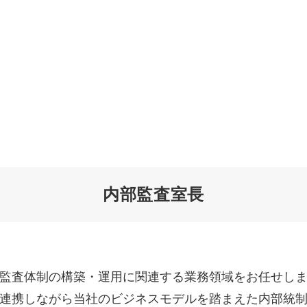
オーダーメイド支援
TO
定
格
BPO支援
コ
定
拡
内部監査室長
オリジナルサービス
オンラインサロン
品
定
1
道
StockSun道場
実績
社
営
定
動
お役立ち資料
年収エージェント
ク
定
採
エ
監査体制の構築・運用に関連する業務領域をお任せし
料金表
広
連携しながら当社のビジネスモデルを踏まえた内部統