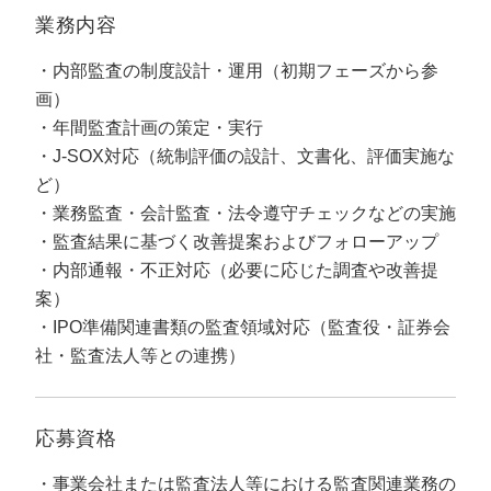
定額制LP制作・改善『最強LP』
エンジニア
ん』
業務内容
会社概要・役員紹介
採用YouTubeチャンネル構築『トリトル』
広告運用
定額LINE運用代行『LINEマキトルくん』
内部監査の制度設計・運用（初期フェーズから参
画）
ミッション・ビジョン・バリュー
YouTubeディレクター
年間監査計画の策定・実行
代表メッセージ（岩野圭佑）
J-SOX対応（統制評価の設計、文書化、評価実施な
ど）
業務委託
取締役メッセージ（株本祐己）
業務監査・会計監査・法令遵守チェックなどの実施
監査結果に基づく改善提案およびフォローアップ
認定パートナー
内部通報・不正対応（必要に応じた調査や改善提
案）
動画ディレクター
IPO準備関連書類の監査領域対応（監査役・証券会
営業
社・監査法人等との連携）
インターン
応募資格
正社員
事業会社または監査法人等における監査関連業務の