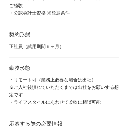
マーケマネージャー
ご経験
公認会計士資格 ※歓迎条件
カスタマーサクセスマネージャー
常勤監査役
契約形態
内部監査室長
正社員（試用期間６ヶ月）
募集要項一覧
勤務形態
リモート可（業務上必要な場合は出社）
※ご入社後慣れていただくまでは出社をお願いする想
定です
ライフスタイルにあわせて柔軟に相談可能
応募する際の
必要情報