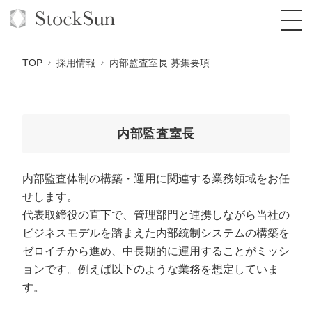
TOP
採用情報
内部監査室長 募集要項
オーダーメイド支援
内部監査室長
BPO支援
TOP
内部監査体制の構築・運用に関連する業務領域をお任
オリジナルサービス
オンラインサロン
コンサルタント一覧
定額制Webマーケティング代行『マキトルく
せします。
ん』
代表取締役の直下で、管理部門と連携しながら当社の
StockSun道場
実績
品質ガイドライン
格安でAI導入支援『あいのりAI』
ビジネスモデルを踏まえた内部統制システムの構築を
定額制営業代行『カリトルくん』
ゼロイチから進め、中長期的に運用することがミッシ
お役立ち資料
年収エージェント
社内コンペ
拡散付1日密着動画制作『まるごと社長』
道場TOP
ョンです。例えば以下のような業務を想定していま
定額制採用代行・RPO『トルトルくん』
料金表
クレーム窓口
1本無料で記事を制作『SEOトライアル』
動画編集
す。
営業改善特化の動画制作『動画でカリトルく