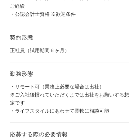
マーケマネージャー
ご経験
公認会計士資格 ※歓迎条件
カスタマーサクセスマネージャー
常勤監査役
契約形態
内部監査室長
正社員（試用期間６ヶ月）
募集要項一覧
勤務形態
リモート可（業務上必要な場合は出社）
※ご入社後慣れていただくまでは出社をお願いする想
定です
ライフスタイルにあわせて柔軟に相談可能
応募する際の
必要情報