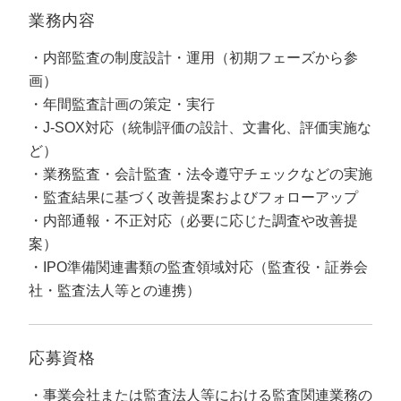
定額制LP制作・改善『最強LP』
エンジニア
ん』
業務内容
会社概要・役員紹介
採用YouTubeチャンネル構築『トリトル』
広告運用
定額LINE運用代行『LINEマキトルくん』
内部監査の制度設計・運用（初期フェーズから参
画）
ミッション・ビジョン・バリュー
YouTubeディレクター
年間監査計画の策定・実行
代表メッセージ（岩野圭佑）
J-SOX対応（統制評価の設計、文書化、評価実施な
ど）
業務委託
取締役メッセージ（株本祐己）
業務監査・会計監査・法令遵守チェックなどの実施
監査結果に基づく改善提案およびフォローアップ
認定パートナー
内部通報・不正対応（必要に応じた調査や改善提
案）
動画ディレクター
IPO準備関連書類の監査領域対応（監査役・証券会
営業
社・監査法人等との連携）
インターン
応募資格
正社員
事業会社または監査法人等における監査関連業務の