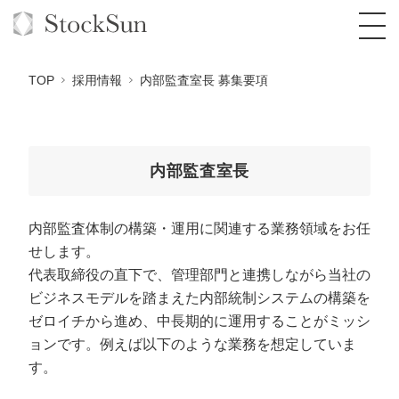
TOP
採用情報
内部監査室長 募集要項
オーダーメイド支援
内部監査室長
BPO支援
TOP
内部監査体制の構築・運用に関連する業務領域をお任
オリジナルサービス
オンラインサロン
コンサルタント一覧
定額制Webマーケティング代行『マキトルく
せします。
ん』
代表取締役の直下で、管理部門と連携しながら当社の
StockSun道場
実績
品質ガイドライン
格安でAI導入支援『あいのりAI』
ビジネスモデルを踏まえた内部統制システムの構築を
定額制営業代行『カリトルくん』
ゼロイチから進め、中長期的に運用することがミッシ
お役立ち資料
年収エージェント
社内コンペ
拡散付1日密着動画制作『まるごと社長』
道場TOP
ョンです。例えば以下のような業務を想定していま
定額制採用代行・RPO『トルトルくん』
料金表
クレーム窓口
1本無料で記事を制作『SEOトライアル』
動画編集
す。
営業改善特化の動画制作『動画でカリトルく