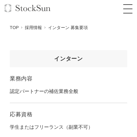
TOP
採用情報
インターン 募集要項
オーダーメイド支援
インターン
BPO支援
TOP
業務内容
オリジナルサービス
オンラインサロン
コンサルタント一覧
定額制Webマーケティング代行『マキトルく
ん』
認定パートナーの補佐業務全般
StockSun道場
実績
品質ガイドライン
格安でAI導入支援『あいのりAI』
定額制営業代行『カリトルくん』
お役立ち資料
年収エージェント
社内コンペ
拡散付1日密着動画制作『まるごと社長』
道場TOP
応募資格
定額制採用代行・RPO『トルトルくん』
料金表
クレーム窓口
1本無料で記事を制作『SEOトライアル』
動画編集
学生またはフリーランス（副業不可）
営業改善特化の動画制作『動画でカリトルく