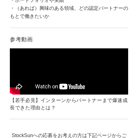
ポートフォリオや実績
マーケマネージャー
（あれば）興味のある領域、どの認定パートナーの
カスタマーサクセスマネージャー
もとで働きたいか
常勤監査役
参考動画
内部監査室長
募集要項一覧
【若手必見】インターンからパートナーまで爆速成
長できた理由とは？
StockSunへの応募をお考えの方は下記ページからご