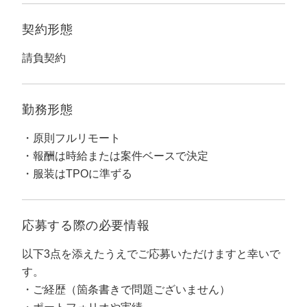
定額制LP制作・改善『最強LP』
エンジニア
ん』
契約形態
会社概要・役員紹介
採用YouTubeチャンネル構築『トリトル』
広告運用
定額LINE運用代行『LINEマキトルくん』
請負契約
ミッション・ビジョン・バリュー
YouTubeディレクター
代表メッセージ（岩野圭佑）
勤務形態
業務委託
取締役メッセージ（株本祐己）
原則フルリモート
報酬は時給または案件ベースで決定
認定パートナー
服装はTPOに準ずる
動画ディレクター
営業
応募する際の
必要情報
インターン
以下3点を添えたうえでご応募いただけますと幸いで
す。
正社員
ご経歴（箇条書きで問題ございません）