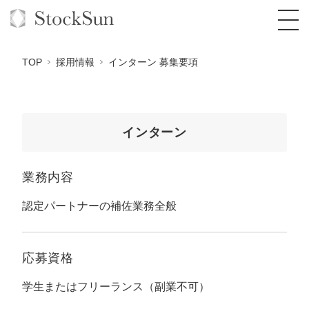
TOP
採用情報
インターン 募集要項
オーダーメイド支援
インターン
BPO支援
TOP
業務内容
オリジナルサービス
オンラインサロン
コンサルタント一覧
定額制Webマーケティング代行『マキトルく
ん』
認定パートナーの補佐業務全般
StockSun道場
実績
品質ガイドライン
格安でAI導入支援『あいのりAI』
定額制営業代行『カリトルくん』
お役立ち資料
年収エージェント
社内コンペ
拡散付1日密着動画制作『まるごと社長』
道場TOP
応募資格
定額制採用代行・RPO『トルトルくん』
料金表
クレーム窓口
1本無料で記事を制作『SEOトライアル』
動画編集
学生またはフリーランス（副業不可）
営業改善特化の動画制作『動画でカリトルく