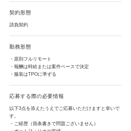
定額制LP制作・改善『最強LP』
エンジニア
ん』
契約形態
会社概要・役員紹介
採用YouTubeチャンネル構築『トリトル』
広告運用
定額LINE運用代行『LINEマキトルくん』
請負契約
ミッション・ビジョン・バリュー
YouTubeディレクター
代表メッセージ（岩野圭佑）
勤務形態
業務委託
取締役メッセージ（株本祐己）
原則フルリモート
報酬は時給または案件ベースで決定
認定パートナー
服装はTPOに準ずる
動画ディレクター
営業
応募する際の
必要情報
インターン
以下3点を添えたうえでご応募いただけますと幸いで
す。
正社員
ご経歴（箇条書きで問題ございません）