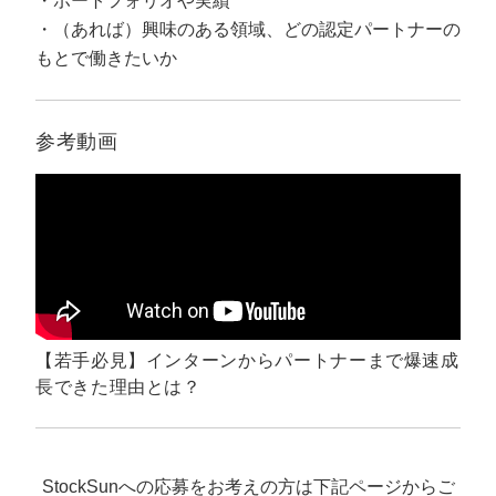
ポートフォリオや実績
マーケマネージャー
（あれば）興味のある領域、どの認定パートナーの
カスタマーサクセスマネージャー
もとで働きたいか
常勤監査役
参考動画
内部監査室長
募集要項一覧
【若手必見】インターンからパートナーまで爆速成
長できた理由とは？
StockSunへの応募をお考えの方は下記ページからご