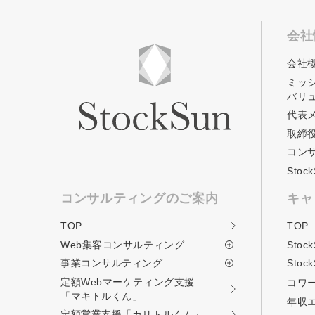
会社
会社
ミッ
バリ
代表
取締
コン
Sto
コンサルティングのご案内
キャ
TOP
TOP
Web集客コンサルティング
Stoc
事業コンサルティング
Stoc
定額Webマーケティング支援
コワ
「マキトルくん」
年収
定額営業支援
「カリトルくん」