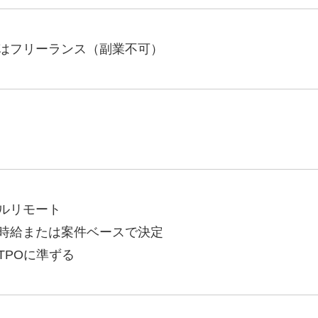
Yo
はフリーランス（副業不可）
会社概要・役員紹介
ミッション・ビジョン・バリュー
代表メッセージ（岩野圭佑）
業務委託
取締役メッセージ（株本祐己）
認定パートナー
ルリモート
動画ディレクター
時給または案件ベースで決定
営業
TPOに準ずる
インターン
正社員