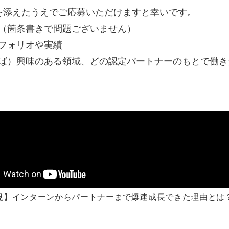
を添えたうえでご応募いただけますと幸いです。
マーケマネージャー
（箇条書きで問題ございません）
カスタマーサクセスマネージャー
フォリオや実績
常勤監査役
ば）興味のある領域、どの認定パートナーのもとで働き
内部監査室長
募集要項一覧
見】インターンからパートナーまで爆速成長できた理由とは