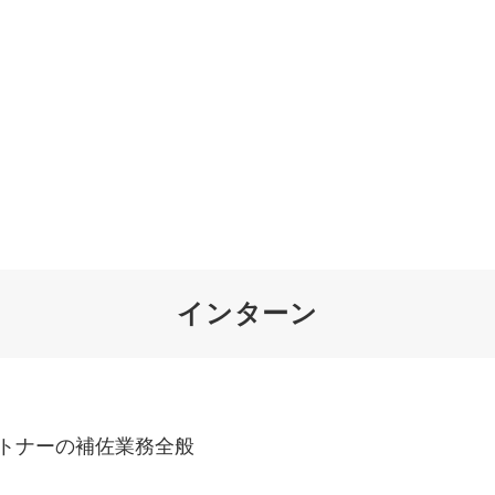
オーダーメイド支援
TO
定
格
BPO支援
コ
定
拡
インターン
オリジナルサービス
オンラインサロン
品
定
1
道
StockSun道場
実績
社
営
定
動
お役立ち資料
年収エージェント
ク
定
採
エ
トナーの補佐業務全般
料金表
広