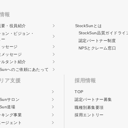
情報
概要・役員紹介
StockSunとは
StockSun品質ガイド
ライ
ション・ビジョン・
ュー
認定パートナー制度
メッセージ
NPSとクレーム窓口
役メッセージ
サルタント紹介
ckSunへのご依頼に
あたって
リア支援
採用情報
TOP
kSunサロン
認定パートナー募集
kSun道場
職種別募集要項
ーキング事業
採用エントリー
エージェント