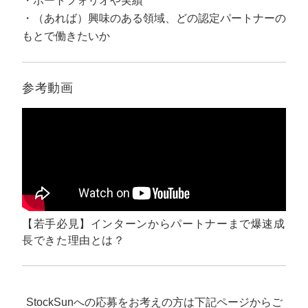
ポートフォリオや実績
マーケマネージャー
（あれば）興味のある領域、どの認定パートナーの
カスタマーサクセスマネージャー
もとで働きたいか
常勤監査役
参考動画
内部監査室長
募集要項一覧
【若手必見】インターンからパートナーまで爆速成
長できた理由とは？
StockSunへの応募をお考えの方は下記ページからご