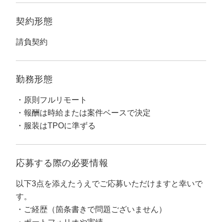
定額制LP制作・改善『最強LP』
エンジニア
ん』
契約形態
会社概要・役員紹介
採用YouTubeチャンネル構築『トリトル』
広告運用
定額LINE運用代行『LINEマキトルくん』
請負契約
ミッション・ビジョン・バリュー
YouTubeディレクター
代表メッセージ（岩野圭佑）
勤務形態
業務委託
取締役メッセージ（株本祐己）
原則フルリモート
報酬は時給または案件ベースで決定
認定パートナー
服装はTPOに準ずる
動画ディレクター
営業
応募する際の
必要情報
インターン
以下3点を添えたうえでご応募いただけますと幸いで
す。
正社員
ご経歴（箇条書きで問題ございません）