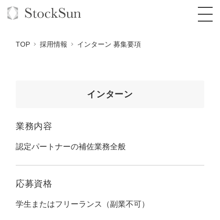
TOP
採用情報
インターン 募集要項
オーダーメイド支援
インターン
BPO支援
TOP
業務内容
オリジナルサービス
オンラインサロン
コンサルタント一覧
定額制Webマーケティング代行『マキトルく
ん』
認定パートナーの補佐業務全般
StockSun道場
実績
品質ガイドライン
格安でAI導入支援『あいのりAI』
定額制営業代行『カリトルくん』
お役立ち資料
年収エージェント
社内コンペ
拡散付1日密着動画制作『まるごと社長』
道場TOP
応募資格
定額制採用代行・RPO『トルトルくん』
料金表
クレーム窓口
1本無料で記事を制作『SEOトライアル』
動画編集
学生またはフリーランス（副業不可）
営業改善特化の動画制作『動画でカリトルく