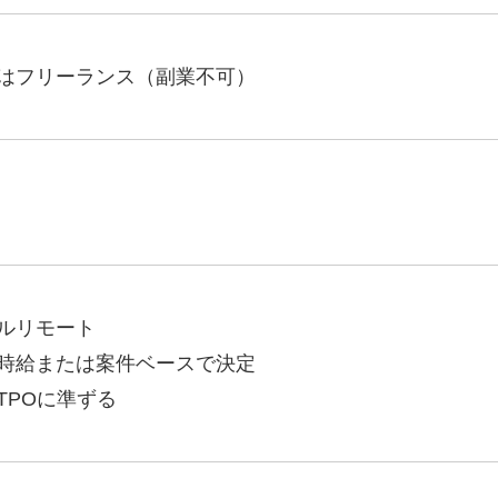
Yo
はフリーランス（副業不可）
会社概要・役員紹介
ミッション・ビジョン・バリュー
代表メッセージ（岩野圭佑）
業務委託
取締役メッセージ（株本祐己）
認定パートナー
ルリモート
動画ディレクター
時給または案件ベースで決定
営業
TPOに準ずる
インターン
正社員