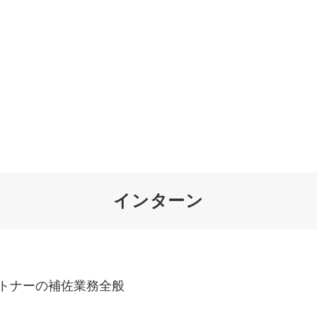
オーダーメイド支援
TO
定
格
BPO支援
コ
定
拡
インターン
オリジナルサービス
オンラインサロン
品
定
1
道
StockSun道場
実績
社
営
定
動
お役立ち資料
年収エージェント
ク
定
採
エ
トナーの補佐業務全般
料金表
広