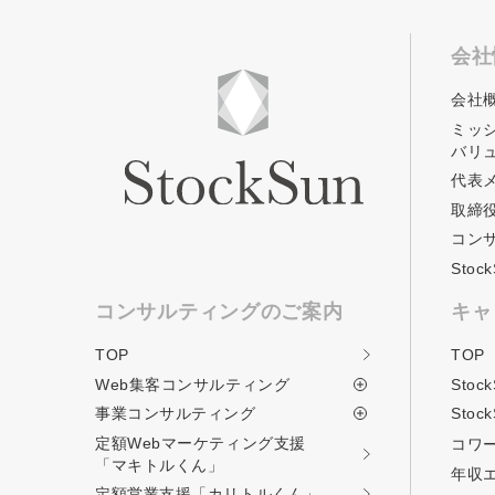
会社
会社
ミッ
バリ
代表
取締
コン
Sto
コンサルティングのご案内
キャ
TOP
TOP
Web集客コンサルティング
Stoc
事業コンサルティング
Stoc
定額Webマーケティング支援
コワ
「マキトルくん」
年収
定額営業支援
「カリトルくん」