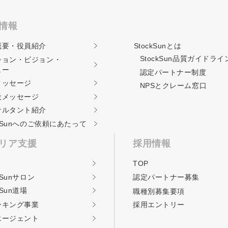
情報
概要・役員紹介
StockSunとは
StockSun品質ガイド
ライ
ション・ビジョン・
ュー
認定パートナー制度
メッセージ
NPSとクレーム窓口
役メッセージ
サルタント紹介
ckSunへのご依頼に
あたって
リア支援
採用情報
TOP
kSunサロン
認定パートナー募集
kSun道場
職種別募集要項
ーキング事業
採用エントリー
エージェント