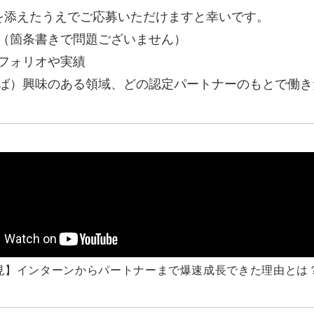
を添えたうえでご応募いただけますと幸いです。
マーケマネージャー
（箇条書きで問題ございません）
カスタマーサクセスマネージャー
フォリオや実績
常勤監査役
ば）興味のある領域、どの認定パートナーのもとで働き
内部監査室長
募集要項一覧
見】インターンからパートナーまで爆速成長できた理由とは