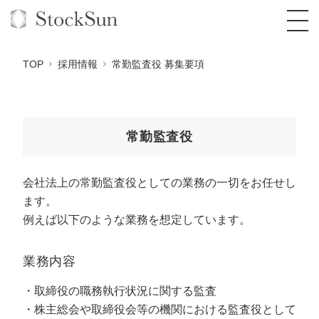
TOP
採用情報
常勤監査役 募集要項
オーダーメイド支援
常勤監査役
BPO支援
TOP
会社法上の常勤監査役としての業務の一切をお任せし
オリジナルサービス
オンラインサロン
コンサルタント一覧
定額制Webマーケティング代行『マキトルく
ます。
ん』
例えば以下のような業務を想定しています。
StockSun道場
実績
品質ガイドライン
格安でAI導入支援『あいのりAI』
定額制営業代行『カリトルくん』
お役立ち資料
年収エージェント
社内コンペ
拡散付1日密着動画制作『まるごと社長』
道場TOP
業務内容
定額制採用代行・RPO『トルトルくん』
料金表
クレーム窓口
1本無料で記事を制作『SEOトライアル』
動画編集
取締役の職務執行状況に関する監査
営業改善特化の動画制作『動画でカリトルく
株主総会や取締役会等の機関における監査役として