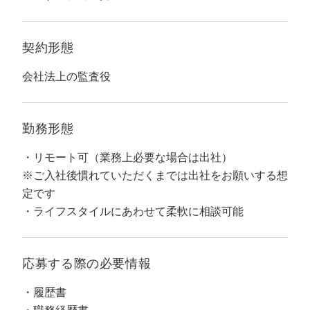
マーケマネージャー
カスタマーサクセスマネージャー
契約形態
常勤監査役
会社法上の監査役
内部監査室長
勤務形態
募集要項一覧
リモート可（業務上必要な場合は出社）
※ご入社後慣れていただくまでは出社をお願いする想
定です
ライフスタイルにあわせて柔軟に相談可能
応募する際の
必要情報
履歴書