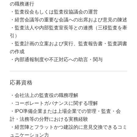
定額制LP制作・改善『最強LP』
エンジニア
ん』
の職務遂行
監査役会もしくは監査役協議会の運営
会社概要・役員紹介
採用YouTubeチャンネル構築『トリトル』
広告運用
定額LINE運用代行『LINEマキトルくん』
経営会議等の重要な会議への出席および意見の陳述
監査法人や内部監査室長等との連携（三様監査を牽
ミッション・ビジョン・バリュー
YouTubeディレクター
引）
代表メッセージ（岩野圭佑）
監査計画の立案および実行、監査報告書・監査調書
の作成
業務委託
取締役メッセージ（株本祐己）
内部通報制度や不正対応への助言・関与
認定パートナー
応募資格
動画ディレクター
会社法上の監査役の職務理解
営業
コーポレートガバナンスに関する理解
IPO準備企業または上場企業での管理・監査・会
インターン
計・法務等の分野における実務経験
正社員
経営陣とフラットかつ建設的に意見交換できるコミ
ュニケーション力