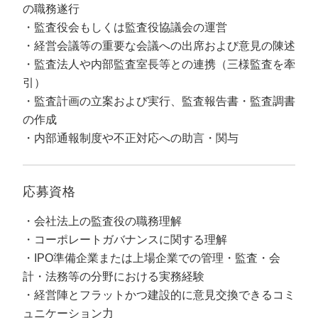
定額制LP制作・改善『最強LP』
エンジニア
ん』
の職務遂行
監査役会もしくは監査役協議会の運営
会社概要・役員紹介
採用YouTubeチャンネル構築『トリトル』
広告運用
定額LINE運用代行『LINEマキトルくん』
経営会議等の重要な会議への出席および意見の陳述
監査法人や内部監査室長等との連携（三様監査を牽
ミッション・ビジョン・バリュー
YouTubeディレクター
引）
代表メッセージ（岩野圭佑）
監査計画の立案および実行、監査報告書・監査調書
の作成
業務委託
取締役メッセージ（株本祐己）
内部通報制度や不正対応への助言・関与
認定パートナー
応募資格
動画ディレクター
会社法上の監査役の職務理解
営業
コーポレートガバナンスに関する理解
IPO準備企業または上場企業での管理・監査・会
インターン
計・法務等の分野における実務経験
正社員
経営陣とフラットかつ建設的に意見交換できるコミ
ュニケーション力