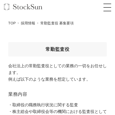
TOP
採用情報
常勤監査役 募集要項
オーダーメイド支援
常勤監査役
BPO支援
TOP
会社法上の常勤監査役としての業務の一切をお任せし
オリジナルサービス
オンラインサロン
コンサルタント一覧
定額制Webマーケティング代行『マキトルく
ます。
ん』
例えば以下のような業務を想定しています。
StockSun道場
実績
品質ガイドライン
格安でAI導入支援『あいのりAI』
定額制営業代行『カリトルくん』
お役立ち資料
年収エージェント
社内コンペ
拡散付1日密着動画制作『まるごと社長』
道場TOP
業務内容
定額制採用代行・RPO『トルトルくん』
料金表
クレーム窓口
1本無料で記事を制作『SEOトライアル』
動画編集
取締役の職務執行状況に関する監査
営業改善特化の動画制作『動画でカリトルく
株主総会や取締役会等の機関における監査役として