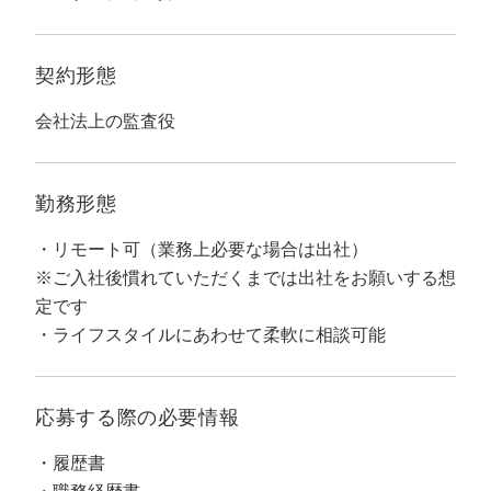
マーケマネージャー
カスタマーサクセスマネージャー
契約形態
常勤監査役
会社法上の監査役
内部監査室長
勤務形態
募集要項一覧
リモート可（業務上必要な場合は出社）
※ご入社後慣れていただくまでは出社をお願いする想
定です
ライフスタイルにあわせて柔軟に相談可能
応募する際の
必要情報
履歴書