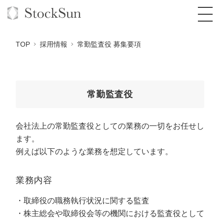
TOP
採用情報
常勤監査役 募集要項
オーダーメイド支援
常勤監査役
BPO支援
TOP
会社法上の常勤監査役としての業務の一切をお任せし
オリジナルサービス
オンラインサロン
コンサルタント一覧
定額制Webマーケティング代行『マキトルく
ます。
ん』
例えば以下のような業務を想定しています。
StockSun道場
実績
品質ガイドライン
格安でAI導入支援『あいのりAI』
定額制営業代行『カリトルくん』
お役立ち資料
年収エージェント
社内コンペ
拡散付1日密着動画制作『まるごと社長』
道場TOP
業務内容
定額制採用代行・RPO『トルトルくん』
料金表
クレーム窓口
1本無料で記事を制作『SEOトライアル』
動画編集
取締役の職務執行状況に関する監査
営業改善特化の動画制作『動画でカリトルく
株主総会や取締役会等の機関における監査役として