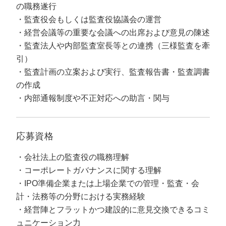
定額制LP制作・改善『最強LP』
エンジニア
ん』
の職務遂行
監査役会もしくは監査役協議会の運営
会社概要・役員紹介
採用YouTubeチャンネル構築『トリトル』
広告運用
定額LINE運用代行『LINEマキトルくん』
経営会議等の重要な会議への出席および意見の陳述
監査法人や内部監査室長等との連携（三様監査を牽
ミッション・ビジョン・バリュー
YouTubeディレクター
引）
代表メッセージ（岩野圭佑）
監査計画の立案および実行、監査報告書・監査調書
の作成
業務委託
取締役メッセージ（株本祐己）
内部通報制度や不正対応への助言・関与
認定パートナー
応募資格
動画ディレクター
会社法上の監査役の職務理解
営業
コーポレートガバナンスに関する理解
IPO準備企業または上場企業での管理・監査・会
インターン
計・法務等の分野における実務経験
正社員
経営陣とフラットかつ建設的に意見交換できるコミ
ュニケーション力