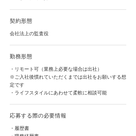
マーケマネージャー
カスタマーサクセスマネージャー
契約形態
常勤監査役
会社法上の監査役
内部監査室長
勤務形態
募集要項一覧
リモート可（業務上必要な場合は出社）
※ご入社後慣れていただくまでは出社をお願いする想
定です
ライフスタイルにあわせて柔軟に相談可能
応募する際の
必要情報
履歴書