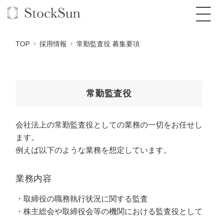
TOP
採用情報
常勤監査役 募集要項
オーダーメイド支援
常勤監査役
BPO支援
TOP
会社法上の常勤監査役としての業務の一切をお任せし
オリジナルサービス
オンラインサロン
コンサルタント一覧
定額制Webマーケティング代行『マキトルく
ます。
ん』
例えば以下のような業務を想定しています。
StockSun道場
実績
品質ガイドライン
格安でAI導入支援『あいのりAI』
定額制営業代行『カリトルくん』
お役立ち資料
年収エージェント
社内コンペ
拡散付1日密着動画制作『まるごと社長』
道場TOP
業務内容
定額制採用代行・RPO『トルトルくん』
料金表
クレーム窓口
1本無料で記事を制作『SEOトライアル』
動画編集
取締役の職務執行状況に関する監査
営業改善特化の動画制作『動画でカリトルく
株主総会や取締役会等の機関における監査役として