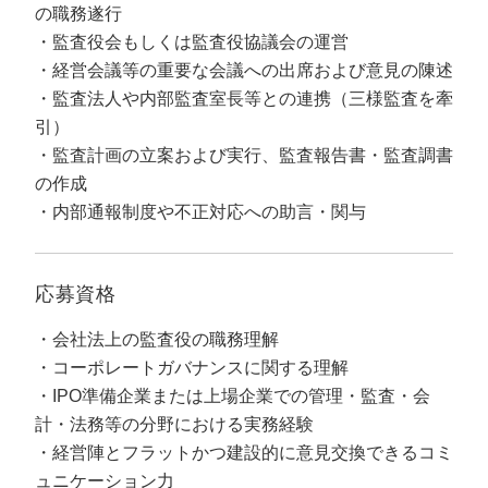
定額制LP制作・改善『最強LP』
エンジニア
ん』
の職務遂行
監査役会もしくは監査役協議会の運営
会社概要・役員紹介
採用YouTubeチャンネル構築『トリトル』
広告運用
定額LINE運用代行『LINEマキトルくん』
経営会議等の重要な会議への出席および意見の陳述
監査法人や内部監査室長等との連携（三様監査を牽
ミッション・ビジョン・バリュー
YouTubeディレクター
引）
代表メッセージ（岩野圭佑）
監査計画の立案および実行、監査報告書・監査調書
の作成
業務委託
取締役メッセージ（株本祐己）
内部通報制度や不正対応への助言・関与
認定パートナー
応募資格
動画ディレクター
会社法上の監査役の職務理解
営業
コーポレートガバナンスに関する理解
IPO準備企業または上場企業での管理・監査・会
インターン
計・法務等の分野における実務経験
正社員
経営陣とフラットかつ建設的に意見交換できるコミ
ュニケーション力