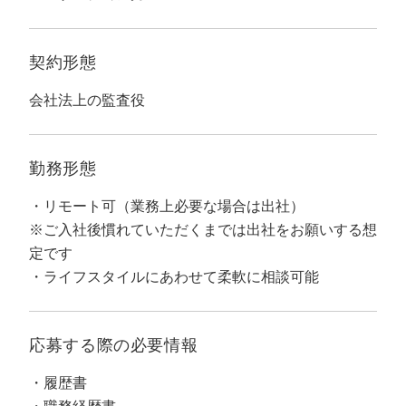
マーケマネージャー
カスタマーサクセスマネージャー
契約形態
常勤監査役
会社法上の監査役
内部監査室長
勤務形態
募集要項一覧
リモート可（業務上必要な場合は出社）
※ご入社後慣れていただくまでは出社をお願いする想
定です
ライフスタイルにあわせて柔軟に相談可能
応募する際の
必要情報
履歴書