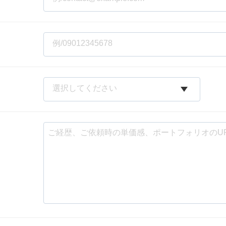
Yo
会社概要・役員紹介
ミッション・ビジョン・バリュー
代表メッセージ（岩野圭佑）
業務委託
取締役メッセージ（株本祐己）
認定パートナー
動画ディレクター
営業
インターン
正社員