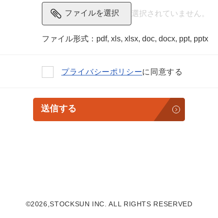
ファイルを選択
マーケマネージャー
カスタマーサクセスマネージャー
ファイル形式：pdf, xls, xlsx, doc, docx, ppt, pptx
常勤監査役
プライバシーポリシー
に同意する
内部監査室長
募集要項一覧
送信する
料相談をする
会社概要資料をダウン
西新宿3丁目8番3号 新都心丸善ビル7階
©2026,STOCKSUN INC. ALL RIGHTS RESERVED