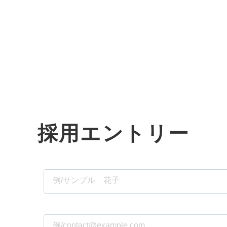
オーダーメイド支援
TO
定
格
BPO支援
コ
定
拡
採用エントリー
オリジナルサービス
オンラインサロン
品
定
1
道
StockSun道場
実績
社
営
定
動
お役立ち資料
年収エージェント
ク
定
採
エ
料金表
広