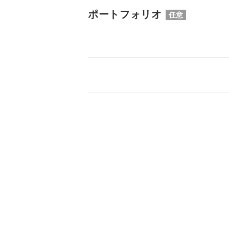
ポートフォリオ
任意
プロに無
StockSun株式会社
〒160-0023 東京都新宿区
サイトマップ
プライバシーポリシー