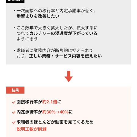
一次面接への移行率と内定承諾率が低く、
歩留まりを改善したい
ここ数年で大きく拡大したが、拡大するに
つれて
カルチャーの浸透度が下がっている
ように思う
求職者に業務内容が断片的に捉えられて
おり、
正しい業務・サービス内容を伝えたい
結果
面接移行率が
約2.1倍
に
内定承諾率が
約30%→40%
に
求職者のほとんどが動画を見てくるため
説明工数が削減