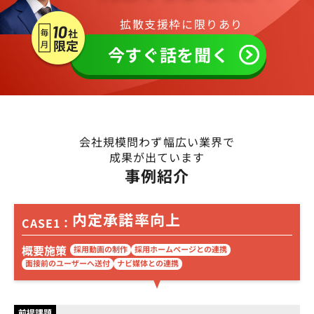
拡散支援枠に限りあり
今すぐ話を聞く
会社規模問わず幅広い業界で
成果が出ています
事例紹介
内定承諾率向上
CASE1：
概要施策
採用動画の制作
採用ホームページとの連携
面接前のユーザーへ送付
ナビ媒体との連携
前提課題