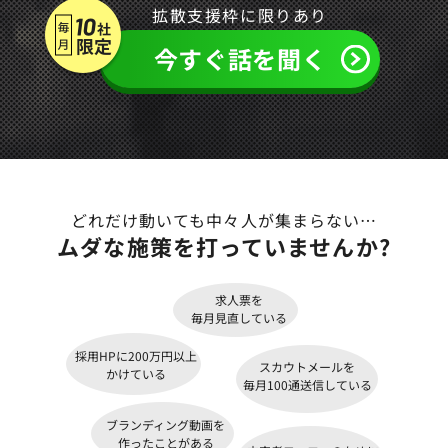
拡散支援枠に限りあり
今すぐ話を聞く
どれだけ動いても中々人が集まらない…
ムダな施策
を打っていませんか?
求人票を
毎月見直している
採用HPに200万円以上
スカウトメールを
かけている
毎月100通送信している
ブランディング動画を
作ったことがある