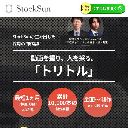
今すぐ話を聞く
StockSunが生み出した
登録者26万人 就活系YouTube
採用の“新常識”
「年収チャンネル」の株本・植本考案
累計
最短1ヵ月
企画～制作
10,000本の
で
採用成果に
まで
丸投げOK
制作実績
つながる