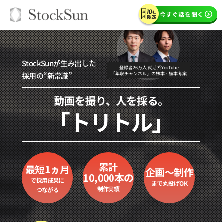
今すぐ話を聞く
StockSunが生み出した
登録者26万人 就活系YouTube
採用の“新常識”
「年収チャンネル」の株本・植本考案
累計
最短1ヵ月
企画～制作
10,000本の
で
採用成果に
まで
丸投げOK
制作実績
つながる