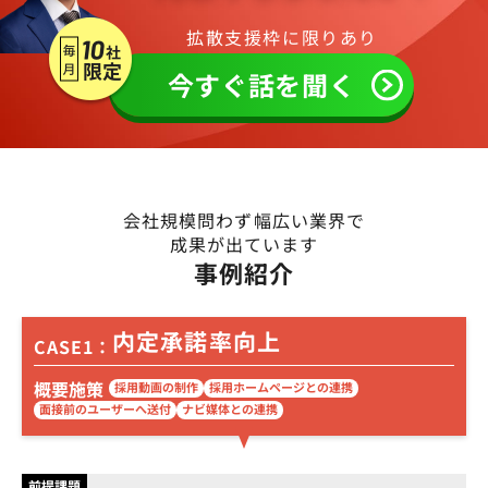
拡散支援枠に限りあり
今すぐ話を聞く
会社規模問わず幅広い業界で
成果が出ています
事例紹介
内定承諾率向上
CASE1：
概要施策
採用動画の制作
採用ホームページとの連携
面接前のユーザーへ送付
ナビ媒体との連携
前提課題