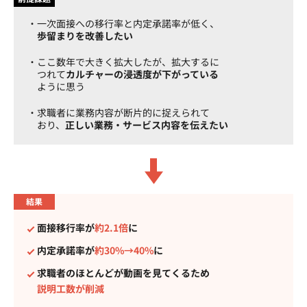
一次面接への移行率と内定承諾率が低く、
歩留まりを改善したい
ここ数年で大きく拡大したが、拡大するに
つれて
カルチャーの浸透度が下がっている
ように思う
求職者に業務内容が断片的に捉えられて
おり、
正しい業務・サービス内容を伝えたい
結果
面接移行率が
約2.1倍
に
内定承諾率が
約30%→40%
に
求職者のほとんどが動画を見てくるため
説明工数が削減