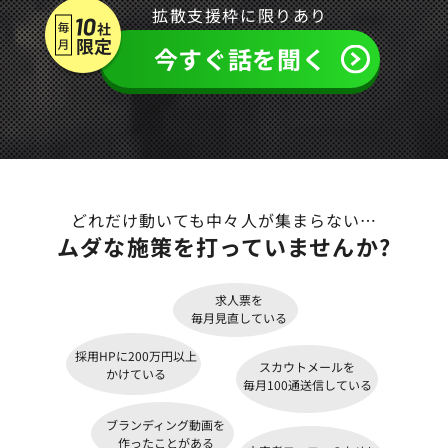
拡散支援枠に限りあり
今すぐ話を聞く
どれだけ動いても中々人が集まらない…
ムダな施策
を打っていませんか?
求人票を
毎月見直している
採用HPに200万円以上
スカウトメールを
かけている
毎月100通送信している
ブランディング動画を
作ったことがある