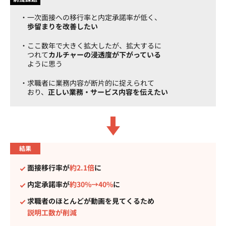
一次面接への移行率と内定承諾率が低く、
歩留まりを改善したい
ここ数年で大きく拡大したが、拡大するに
つれて
カルチャーの浸透度が下がっている
ように思う
求職者に業務内容が断片的に捉えられて
おり、
正しい業務・サービス内容を伝えたい
結果
面接移行率が
約2.1倍
に
内定承諾率が
約30%→40%
に
求職者のほとんどが動画を見てくるため
説明工数が削減