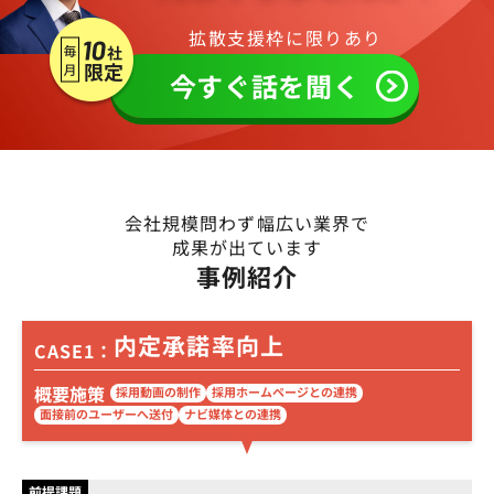
拡散支援枠に限りあり
今すぐ話を聞く
会社規模問わず幅広い業界で
成果が出ています
事例紹介
内定承諾率向上
CASE1：
概要施策
採用動画の制作
採用ホームページとの連携
面接前のユーザーへ送付
ナビ媒体との連携
前提課題