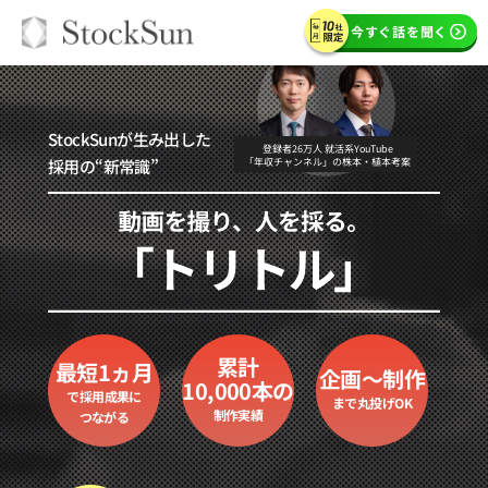
今すぐ話を聞く
StockSunが生み出した
登録者26万人 就活系YouTube
採用の“新常識”
「年収チャンネル」の株本・植本考案
累計
最短1ヵ月
企画～制作
10,000本の
で
採用成果に
まで
丸投げOK
制作実績
つながる