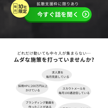
拡散支援枠に限りあり
今すぐ話を聞く
どれだけ動いても中々人が集まらない…
ムダな施策
を打っていませんか?
求人票を
毎月見直している
採用HPに200万円以上
スカウトメールを
かけている
毎月100通送信している
ブランディング動画を
作ったことがある