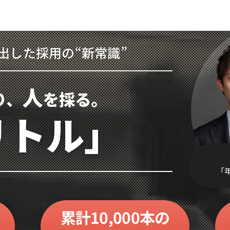
み出した
採用の“新常識”
「
累計
10,000本の