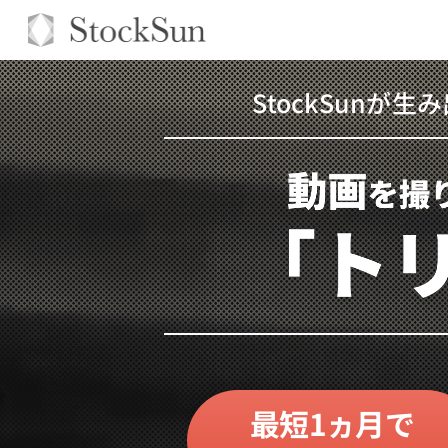
StockSunが生
最短1ヵ月
で