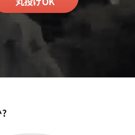
丸投げOK
?