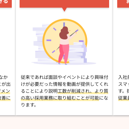
きる
なか
従来であれば面談やイベントにより興味付
入社
とが出
けが必要だった情報を動画が提供してくれ
スマ
ジメン
ることにより説明
工数が削減され、より質
す。
改善に
の高い採用業務に取り組むことが可能
にな
従業
ります。