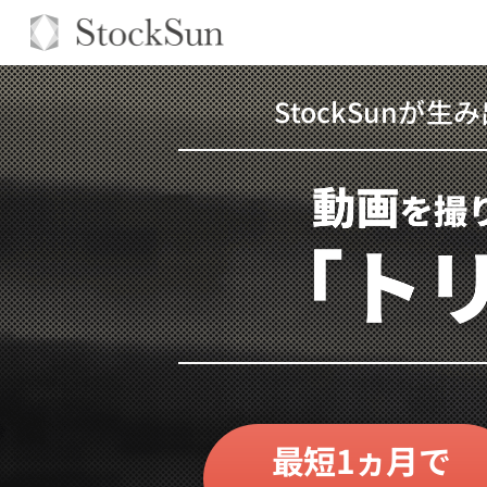
StockSunが生
最短1ヵ月
で