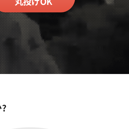
丸投げOK
?