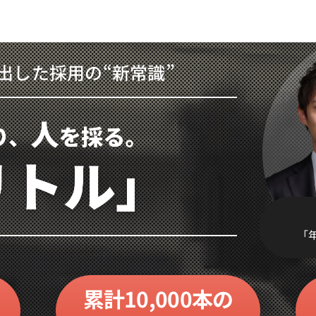
み出した
採用の“新常識”
「
累計
10,000本の