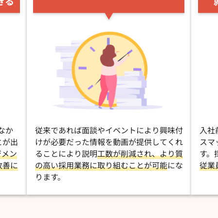
きる
なか
従来であれば面談やイベントにより興味付
入社
とが出
けが必要だった情報を動画が提供してくれ
スマ
ジメン
ることにより説明
工数が削減され、より質
す。
改善に
の高い採用業務に取り組むことが可能
にな
従業
ります。