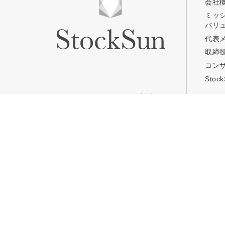
会社
ミッ
バリ
プロに無
代表
取締
コン
StockSun株式会社
〒160-0023 東京都新宿区
サイトマップ
プライバシーポリシー
Sto
コンサルティングのご案内
キャ
TOP
TOP
Web集客コンサルティング
Stoc
事業コンサルティング
Stoc
定額Webマーケティング支援
コワ
「マキトルくん」
年収
定額営業支援
「カリトルくん」
定額制採用代行・RPOサービス
「トルトルくん」
営業改善特化の動画制作