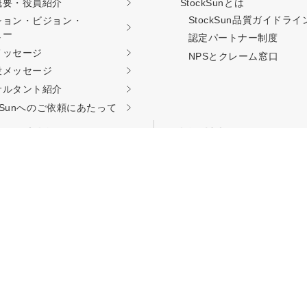
概要・役員紹介
StockSunとは
StockSun品質ガイド
ライ
ション・ビジョン・
ュー
認定パートナー制度
料相談をする
会社概要資料をダウン
メッセージ
NPSとクレーム窓口
役メッセージ
サルタント紹介
西新宿3丁目8番3号 新都心丸善ビル7階
ckSunへのご依頼に
あたって
リア支援
採用情報
TOP
kSunサロン
認定パートナー募集
kSun道場
職種別募集要項
ーキング事業
採用エントリー
エージェント