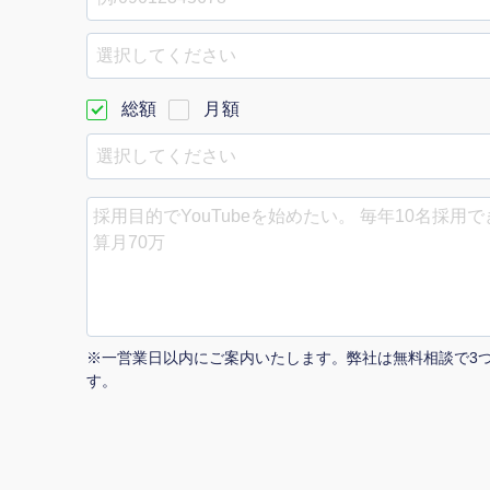
Yo
選択してください
会社概要・役員紹介
総額
月額
ミッション・ビジョン・バリュー
代表メッセージ（岩野圭佑）
業務委託
取締役メッセージ（株本祐己）
認定パートナー
動画ディレクター
※一営業日以内にご案内いたします。弊社は無料相談で3
営業
す。
インターン
正社員