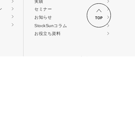
実績
ン
セミナー
ロードする
お知らせ
StockSunコラム
お役立ち資料
StockSunへのご連絡
コンサルティングの
依頼
取材・提携・その他
お問い合せ