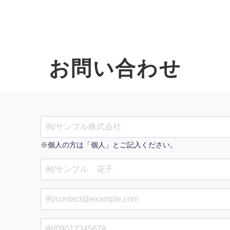
お問い合わせ
オーダーメイド支援
TO
定
格
BPO支援
コ
定
拡
※個人の方は「個人」とご記入ください。
オリジナルサービス
オンラインサロン
品
定
1
道
StockSun道場
実績
社
営
定
動
お役立ち資料
年収エージェント
ク
定
採
エ
料金表
広