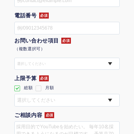
定額制LP制作・改善『最強LP』
エンジニア
ん』
会社概要・役員紹介
採用YouTubeチャンネル構築『トリトル』
広告運用
電話番号
定額LINE運用代行『LINEマキトルくん』
必須
ミッション・ビジョン・バリュー
YouTubeディレクター
お問い合わせ項目
必須
代表メッセージ（岩野圭佑）
（複数選択可）
業務委託
取締役メッセージ（株本祐己）
選択してください
認定パートナー
上限予算
必須
動画ディレクター
総額
月額
営業
インターン
ご相談内容
必須
正社員