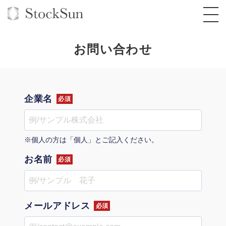
お問い合わせ
オーダーメイド支援
企業名
必須
BPO支援
TOP
オリジナルサービス
オンラインサロン
コンサルタント一覧
定額制Webマーケティング代行『マキトルく
※個人の方は「個人」とご記入ください。
ん』
お名前
StockSun道場
実績
必須
品質ガイドライン
格安でAI導入支援『あいのりAI』
定額制営業代行『カリトルくん』
お役立ち資料
年収エージェント
社内コンペ
拡散付1日密着動画制作『まるごと社長』
道場TOP
定額制採用代行・RPO『トルトルくん』
メールアドレス
料金表
クレーム窓口
1本無料で記事を制作『SEOトライアル』
動画編集
必須
営業改善特化の動画制作『動画でカリトルく