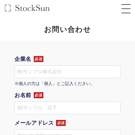
お問い合わせ
オーダーメイド支援
企業名
必須
BPO支援
TOP
オリジナルサービス
オンラインサロン
コンサルタント一覧
定額制Webマーケティング代行『マキトルく
※個人の方は「個人」とご記入ください。
ん』
お名前
StockSun道場
実績
必須
品質ガイドライン
格安でAI導入支援『あいのりAI』
定額制営業代行『カリトルくん』
お役立ち資料
年収エージェント
社内コンペ
拡散付1日密着動画制作『まるごと社長』
道場TOP
定額制採用代行・RPO『トルトルくん』
メールアドレス
料金表
クレーム窓口
1本無料で記事を制作『SEOトライアル』
動画編集
必須
営業改善特化の動画制作『動画でカリトルく