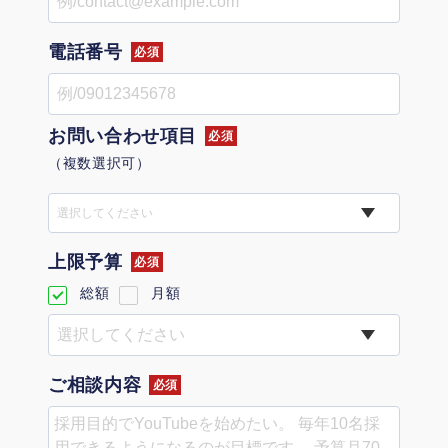
定額制LP制作・改善『最強LP』
エンジニア
ん』
会社概要・役員紹介
採用YouTubeチャンネル構築『トリトル』
広告運用
電話番号
定額LINE運用代行『LINEマキトルくん』
必須
ミッション・ビジョン・バリュー
YouTubeディレクター
お問い合わせ項目
必須
代表メッセージ（岩野圭佑）
（複数選択可）
業務委託
取締役メッセージ（株本祐己）
選択してください
認定パートナー
上限予算
必須
動画ディレクター
総額
月額
営業
インターン
ご相談内容
必須
正社員