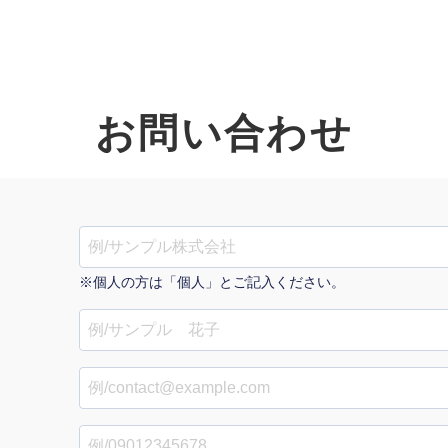
お問い合わせ
オーダーメイド支援
TO
定
格
BPO支援
コ
定
拡
※個人の方は「個人」とご記入ください。
オリジナルサービス
オンラインサロン
品
定
1
道
StockSun道場
実績
社
営
定
動
お役立ち資料
年収エージェント
ク
定
採
エ
料金表
広