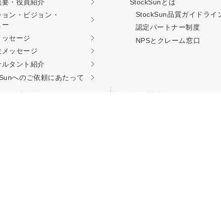
概要・役員紹介
StockSunとは
StockSun品質ガイド
ライ
ション・ビジョン・
ュー
認定パートナー制度
料相談をする
会社概要資料をダウン
メッセージ
NPSとクレーム窓口
役メッセージ
サルタント紹介
西新宿3丁目8番3号 新都心丸善ビル7階
ckSunへのご依頼に
あたって
リア支援
採用情報
TOP
kSunサロン
認定パートナー募集
kSun道場
職種別募集要項
ーキング事業
採用エントリー
エージェント