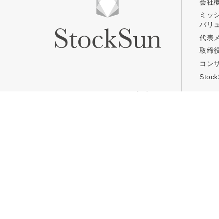
会社
ミッ
バリ
プロに無
代表
取締
コン
StockSun株式会社
〒160-0023 東京都新宿区
サイトマップ
プライバシーポリシー
Sto
コンサルティングのご案内
キャ
TOP
TOP
Web集客コンサルティング
Stoc
事業コンサルティング
Stoc
定額Webマーケティング支援
コワ
「マキトルくん」
年収
定額営業支援
「カリトルくん」
定額制採用代行・RPOサービス
「トルトルくん」
営業改善特化の動画制作