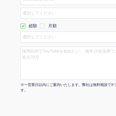
Yo
選択してください
会社概要・役員紹介
総額
月額
ミッション・ビジョン・バリュー
代表メッセージ（岩野圭佑）
業務委託
取締役メッセージ（株本祐己）
認定パートナー
動画ディレクター
※一営業日以内にご案内いたします。弊社は無料相談で3
営業
す。
インターン
正社員