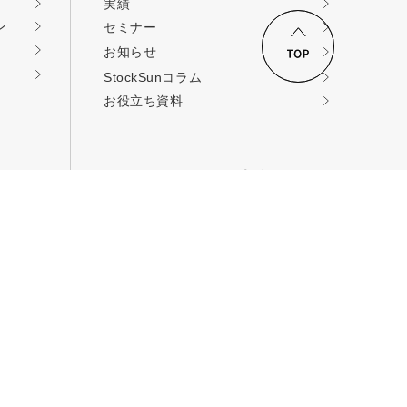
実績
ン
セミナー
ロードする
お知らせ
StockSunコラム
お役立ち資料
StockSunへのご連絡
コンサルティングの
依頼
取材・提携・その他
お問い合せ