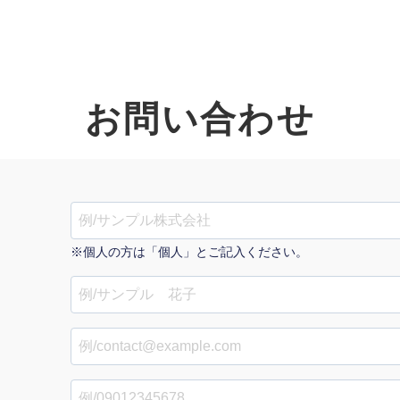
お問い合わせ
オーダーメイド支援
TO
定
格
BPO支援
コ
定
拡
※個人の方は「個人」とご記入ください。
オリジナルサービス
オンラインサロン
品
定
1
道
StockSun道場
実績
社
営
定
動
お役立ち資料
年収エージェント
ク
定
採
エ
料金表
広