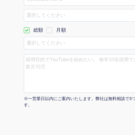
Yo
選択してください
会社概要・役員紹介
総額
月額
ミッション・ビジョン・バリュー
代表メッセージ（岩野圭佑）
業務委託
取締役メッセージ（株本祐己）
認定パートナー
動画ディレクター
※一営業日以内にご案内いたします。弊社は無料相談で3
営業
す。
インターン
正社員