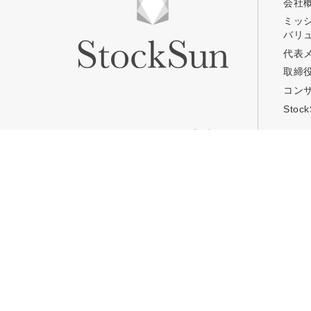
会社
ミッ
バリ
プロに無
代表
取締
コン
StockSun株式会社
〒160-0023 東京都新宿区
サイトマップ
プライバシーポリシー
Sto
コンサルティングのご案内
キャ
TOP
TOP
Web集客コンサルティング
Stoc
事業コンサルティング
Stoc
定額Webマーケティング支援
コワ
「マキトルくん」
年収
定額営業支援
「カリトルくん」
定額制採用代行・RPOサービス
「トルトルくん」
営業改善特化の動画制作