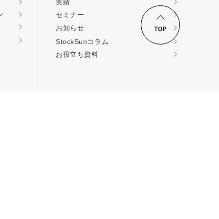
実績
ン
セミナー
ロードする
お知らせ
StockSunコラム
お役立ち資料
StockSunへのご連絡
コンサルティングの
依頼
取材・提携・その他
お問い合せ