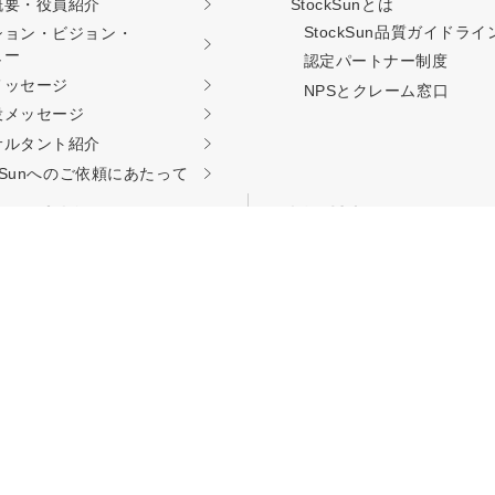
概要・役員紹介
StockSunとは
StockSun品質ガイド
ライ
ション・ビジョン・
ュー
認定パートナー制度
料相談をする
会社概要資料をダウン
メッセージ
NPSとクレーム窓口
役メッセージ
サルタント紹介
西新宿3丁目8番3号 新都心丸善ビル7階
ckSunへのご依頼に
あたって
リア支援
採用情報
TOP
kSunサロン
認定パートナー募集
kSun道場
職種別募集要項
ーキング事業
採用エントリー
エージェント