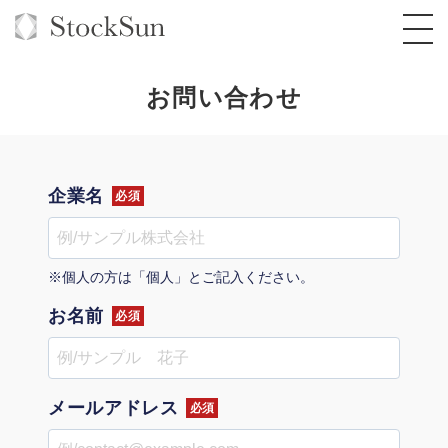
お問い合わせ
オーダーメイド支援
企業名
必須
BPO支援
TOP
オリジナルサービス
オンラインサロン
コンサルタント一覧
定額制Webマーケティング代行『マキトルく
※個人の方は「個人」とご記入ください。
ん』
お名前
StockSun道場
実績
必須
品質ガイドライン
格安でAI導入支援『あいのりAI』
定額制営業代行『カリトルくん』
お役立ち資料
年収エージェント
社内コンペ
拡散付1日密着動画制作『まるごと社長』
道場TOP
定額制採用代行・RPO『トルトルくん』
メールアドレス
料金表
クレーム窓口
1本無料で記事を制作『SEOトライアル』
動画編集
必須
営業改善特化の動画制作『動画でカリトルく