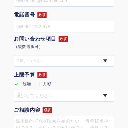
定額制LP制作・改善『最強LP』
エンジニア
ん』
会社概要・役員紹介
採用YouTubeチャンネル構築『トリトル』
広告運用
電話番号
定額LINE運用代行『LINEマキトルくん』
必須
ミッション・ビジョン・バリュー
YouTubeディレクター
お問い合わせ項目
必須
代表メッセージ（岩野圭佑）
（複数選択可）
業務委託
取締役メッセージ（株本祐己）
選択してください
認定パートナー
上限予算
必須
動画ディレクター
総額
月額
営業
インターン
ご相談内容
必須
正社員