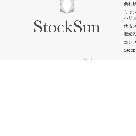
会社
ミッ
バリ
プロに無
代表
取締
コン
StockSun株式会社
〒160-0023 東京都新宿区
Sto
サイトマップ
プライバシーポリシー
コンサルティングのご案内
キャ
TOP
TOP
Web集客コンサルティング
Stoc
事業コンサルティング
Stoc
定額Webマーケティング支援
コワ
「マキトルくん」
年収
定額営業支援
「カリトルくん」
定額制採用代行・RPOサービス
「トルトルくん」
営業改善特化の動画制作