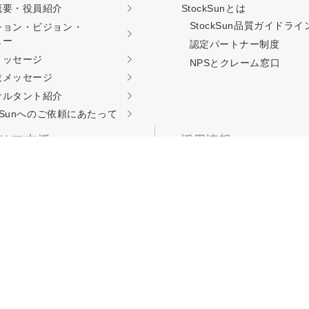
概要・役員紹介
StockSunとは
StockSun品質ガイド
ライ
ション・ビジョン・
ュー
認定パートナー制度
料相談をする
会社概要資料をダウン
メッセージ
NPSとクレーム窓口
役メッセージ
サルタント紹介
西新宿3丁目8番3号 新都心丸善ビル7階
ckSunへのご依頼に
あたって
リア支援
採用情報
TOP
kSunサロン
認定パートナー募集
kSun道場
職種別募集要項
ーキング事業
採用エントリー
エージェント