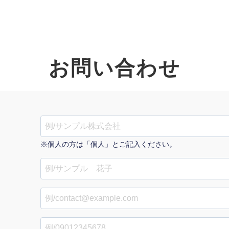
お問い合わせ
オーダーメイド支援
TO
定
格
BPO支援
コ
定
拡
※個人の方は「個人」とご記入ください。
オリジナルサービス
オンラインサロン
品
定
1
道
StockSun道場
実績
社
営
定
動
お役立ち資料
年収エージェント
ク
定
採
エ
料金表
広