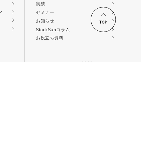
実績
ン
セミナー
お知らせ
ロードする
StockSunコラム
お役立ち資料
StockSunへのご連絡
コンサルティングの
依頼
取材・提携・その他
お問い合せ