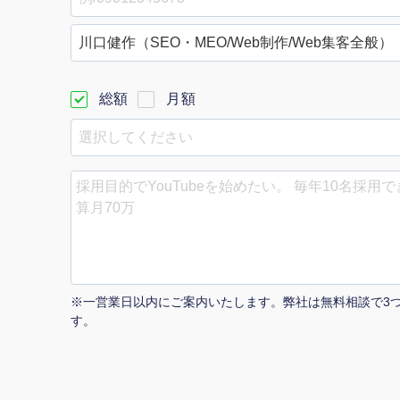
Yo
会社概要・役員紹介
総額
月額
ミッション・ビジョン・バリュー
代表メッセージ（岩野圭佑）
業務委託
取締役メッセージ（株本祐己）
認定パートナー
動画ディレクター
※一営業日以内にご案内いたします。弊社は無料相談で3
営業
す。
インターン
正社員