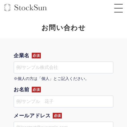
お問い合わせ
オーダーメイド支援
企業名
必須
BPO支援
TOP
オリジナルサービス
オンラインサロン
コンサルタント一覧
定額制Webマーケティング代行『マキトルく
※個人の方は「個人」とご記入ください。
ん』
お名前
StockSun道場
実績
必須
品質ガイドライン
格安でAI導入支援『あいのりAI』
定額制営業代行『カリトルくん』
お役立ち資料
年収エージェント
社内コンペ
拡散付1日密着動画制作『まるごと社長』
道場TOP
定額制採用代行・RPO『トルトルくん』
メールアドレス
料金表
クレーム窓口
1本無料で記事を制作『SEOトライアル』
動画編集
必須
営業改善特化の動画制作『動画でカリトルく