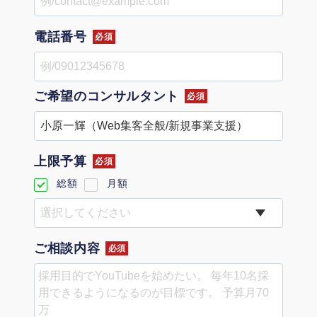
定額制LP制作・改善『最強LP』
エンジニア
ん』
会社概要・役員紹介
採用YouTubeチャンネル構築『トリトル』
広告運用
電話番号
定額LINE運用代行『LINEマキトルくん』
必須
ミッション・ビジョン・バリュー
YouTubeディレクター
ご希望の
コンサルタント
必須
代表メッセージ（岩野圭佑）
業務委託
取締役メッセージ（株本祐己）
上限予算
認定パートナー
必須
総額
月額
動画ディレクター
営業
ご相談内容
必須
インターン
正社員